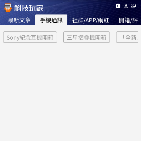
最新文章
手機通訊
社群/APP/網紅
開箱/評
Sony紀念耳機開箱
三星摺疊機開箱
「全新