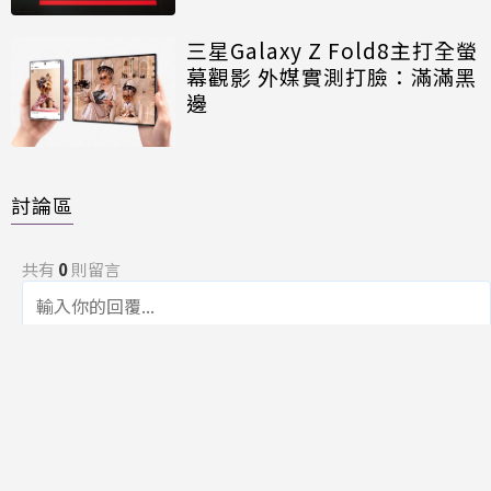
三星Galaxy Z Fold8主打全螢
幕觀影 外媒實測打臉：滿滿黑
邊
討論區
共有
0
則留言
規範
回覆