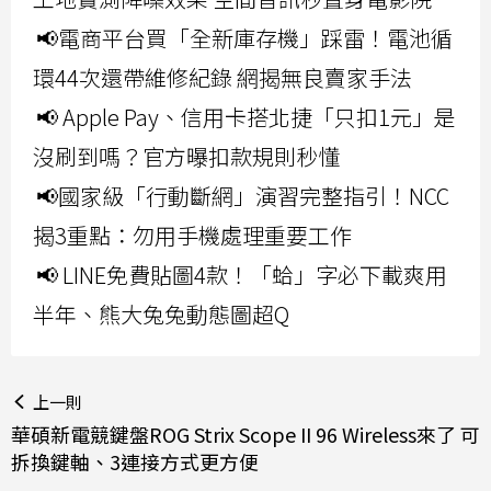
📢電商平台買「全新庫存機」踩雷！電池循
環44次還帶維修紀錄 網揭無良賣家手法
📢 Apple Pay、信用卡搭北捷「只扣1元」是
沒刷到嗎？官方曝扣款規則秒懂
📢國家級「行動斷網」演習完整指引！NCC
揭3重點：勿用手機處理重要工作
📢 LINE免費貼圖4款！「蛤」字必下載爽用
半年、熊大兔兔動態圖超Q
上一則
華碩新電競鍵盤ROG Strix Scope II 96 Wireless來了 可
拆換鍵軸、3連接方式更方便