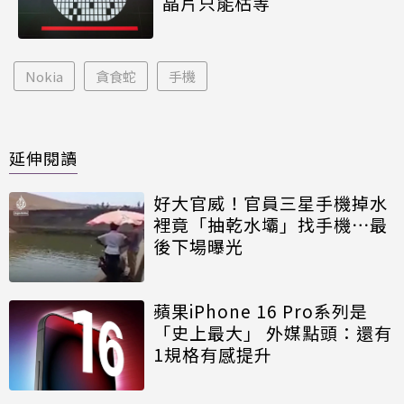
晶片只能枯等
Nokia
貪食蛇
手機
延伸閱讀
好大官威！官員三星手機掉水
裡竟「抽乾水壩」找手機⋯最
後下場曝光
蘋果iPhone 16 Pro系列是
「史上最大」 外媒點頭：還有
1規格有感提升