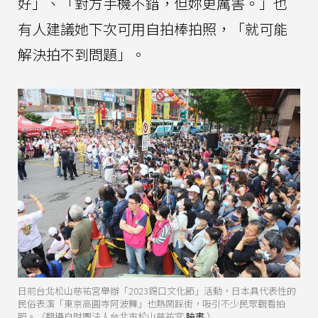
好」、「對方手機不錯，但妳更厲害。」也
有人建議她下次可用自拍棒拍照，「就可能
解決拍不到問題」。
日前台北松山慈祐宮舉辦「2023錫口文化節」活動，日本具代表性的
民俗表演「東京高圓寺阿波舞」也熱鬧踩街，吸引不少民眾觀看拍
照。（翻攝自財團法人台北市松山慈祐宮
臉書
）