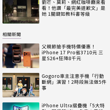
劉芒、莫莉、網紅咖啡廳來看
看！他讚「最完美道歉文」是
她 1關鍵如教科書等級
相關新聞
父親節搶手機特價優惠！
iPhone 17 Pro省3710元 三
星S26+狂降8千元
Gogoro車主注意手機「行動
斷網」演習！2時段無法做5件
事
iPhone Ultra摺疊機「5大特