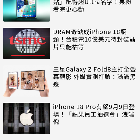
點」配得起Ultra名字！果粉
看完更心動
DRAM奇缺成iPhone 18瓶
頸！台積電10億美元待封裝晶
片只能枯等
三星Galaxy Z Fold8主打全螢
幕觀影 外媒實測打臉：滿滿黑
邊
iPhone 18 Pro有望9月9日登
場！「蘋果員工抽選會」洩端
倪