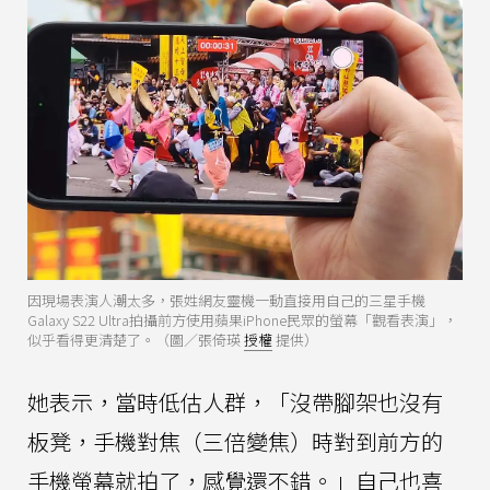
因現場表演人潮太多，張姓網友靈機一動直接用自己的三星手機
Galaxy S22 Ultra拍攝前方使用蘋果iPhone民眾的螢幕「觀看表演」，
似乎看得更清楚了。（圖／張倚瑛
授權
提供）
她表示，當時低估人群，「沒帶腳架也沒有
板凳，手機對焦（三倍變焦）時對到前方的
手機螢幕就拍了，感覺還不錯。」自己也喜