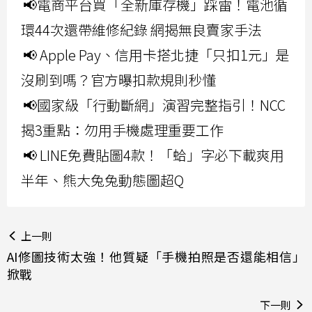
📢電商平台買「全新庫存機」踩雷！電池循
環44次還帶維修紀錄 網揭無良賣家手法
📢 Apple Pay、信用卡搭北捷「只扣1元」是
沒刷到嗎？官方曝扣款規則秒懂
📢國家級「行動斷網」演習完整指引！NCC
揭3重點：勿用手機處理重要工作
📢 LINE免費貼圖4款！「蛤」字必下載爽用
半年、熊大兔兔動態圖超Q
上一則
AI修圖技術太強！他質疑「手機拍照是否還能相信」
掀戰
下一則