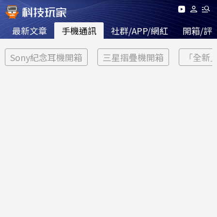
最新文章
手機通訊
社群/APP/網紅
開箱/評
Sony紀念耳機開箱
三星摺疊機開箱
「全新