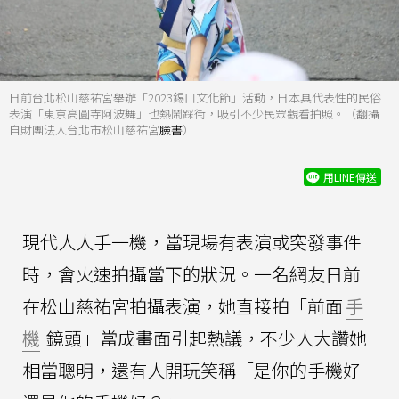
日前台北松山慈祐宮舉辦「2023錫口文化節」活動，日本具代表性的民俗
表演「東京高圓寺阿波舞」也熱鬧踩街，吸引不少民眾觀看拍照。（翻攝
自財團法人台北市松山慈祐宮
臉書
）
用LINE傳送
現代人人手一機，當現場有表演或突發事件
時，會火速拍攝當下的狀況。一名網友日前
在松山慈祐宮拍攝表演，她直接拍「前面
手
機
鏡頭」當成畫面引起熱議，不少人大讚她
相當聰明，還有人開玩笑稱「是你的手機好