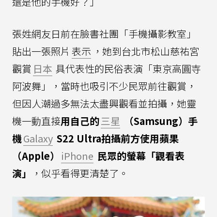
還是他的手機好？」
張姓網友日前在臉書社團「手機攝影教室」
貼出一張照片
表示
，她到台北市松山慈祐宮
觀賞
日本
具代表性的民俗表演「東京高圓寺
阿波舞」，當時也吸引不少民眾前往觀賞，
但因人潮過多無法太盡興觀看並拍攝，她靈
機一動直接
用自己的
三星
（Samsung）手
機
Galaxy
S22 Ultra拍攝前方使用蘋果
（Apple）
iPhone
民眾的螢幕「觀看表
演」
，似乎看得更清楚了。