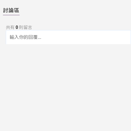
討論區
共有
0
則留言
規範
回覆
還沒有留言，成為第一個發言的人吧！