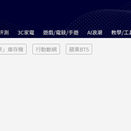
評測
3C家電
遊戲/電競/手遊
AI浪潮
教學/工
新」庫存機
行動斷網
蘋果BTS