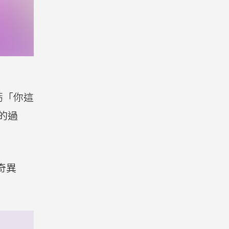
虧「你這
的過
。
奇異