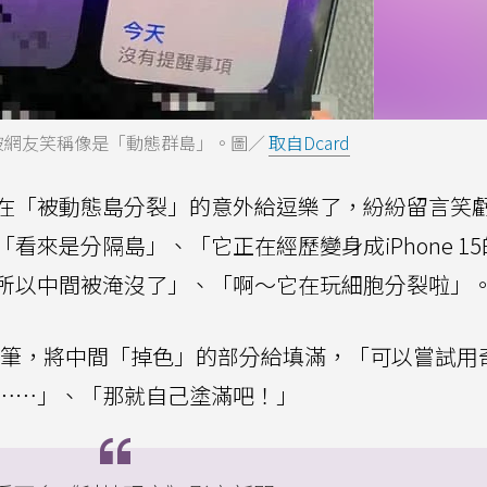
裂開，被網友笑稱像是「動態群島」。圖／
取自Dcard
在「被動態島分裂」的意外給逗樂了，紛紛留言笑
來是分隔島」、「它正在經歷變身成iPhone 15
所以中間被淹沒了」、「啊～它在玩細胞分裂啦」
子筆，將中間「掉色」的部分給填滿，「可以嘗試用
⋯⋯」、「那就自己塗滿吧！」