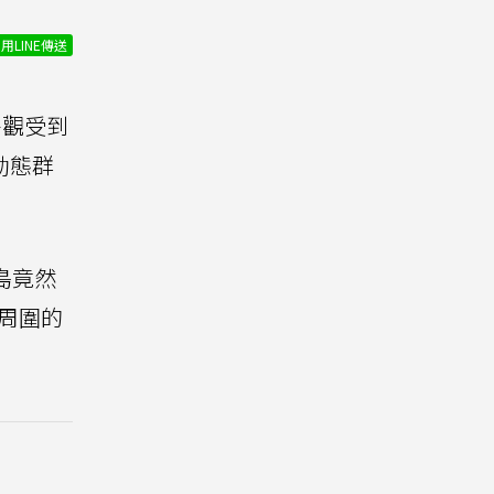
用LINE傳送
外觀受到
動態群
島竟然
周圍的