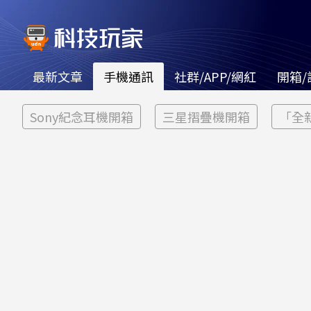
最新文章
手機通訊
社群/APP/網紅
開箱/
Sony紀念耳機開箱
三星摺疊機開箱
「全