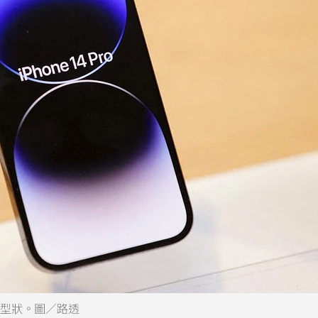
藥丸型狀。圖／路透