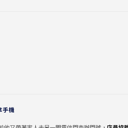
拿手機
前他又帶著家人去另一間電信門市辦門號，
店員協