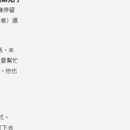
機停留
業者）還
話，未
是要幫忙
絕，他也
式，
打下去