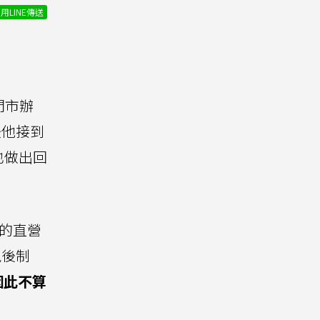
用LINE傳送
門市辦
後他接到
也做出回
的直營
現後制
因此不算