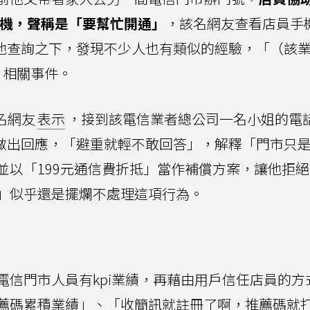
機，聲稱是「要幫忙開通」
，該名網友查看店員手
。他查詢之下，發現不少人也有類似的經驗，「（該
相關事件。
名網友
表示
，接到該電信業者總公司一名小姐的電
p做出回應，「避重就輕不敢回答」，解釋「門市只
並以「199元通信費折抵」當作補償方案，讓他拒
」似乎還是擺爛不處理這項行為。
電信門市人員有kpi業績，再藉由用戶信任店員的方
薦碼累積業績」、「收簡訊就註冊了啊，推薦碼就