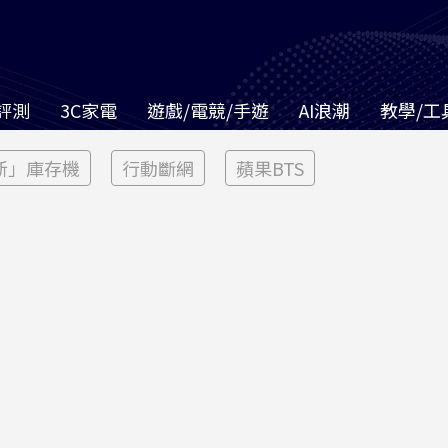
評測
3C家電
遊戲/電競/手遊
AI浪潮
教學/工
新」庫存機
行動斷網
蘋果BTS