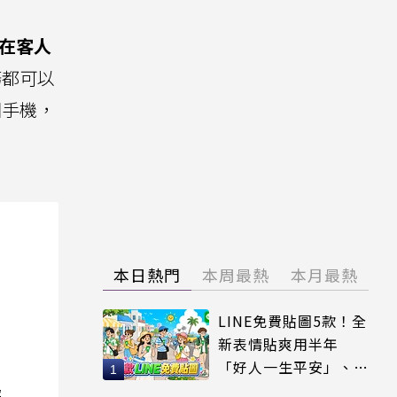
在客人
務都可以
回手機，
本日熱門
本周最熱
本月最熱
LINE免費貼圖5款！全
新表情貼爽用半年
「好人一生平安」、
「好熱」必用
院