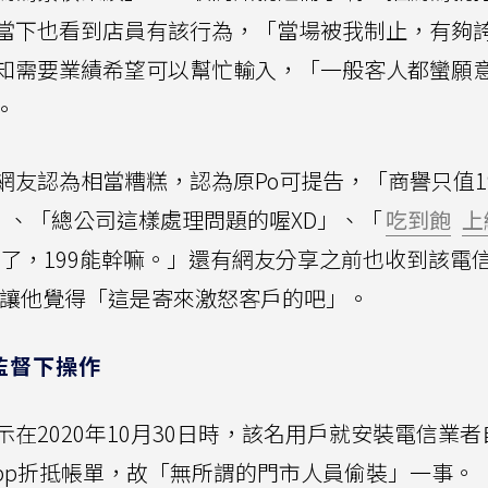
當下也看到店員有該行為，「當場被我制止，有夠
知需要業績希望可以幫忙輸入，「一般客人都蠻願
。
友認為相當糟糕，認為原Po可提告，「商譽只值1
」、「總公司這樣處理問題的喔XD」、「
吃到飽
上
元）了，199能幹嘛。」還有網友分享之前也收到該電
，讓他覺得「這是寄來激怒客戶的吧」。
監督下操作
在2020年10月30日時，該名用戶就安裝電信業者
過該App折抵帳單，故「無所謂的門市人員偷裝」一事。