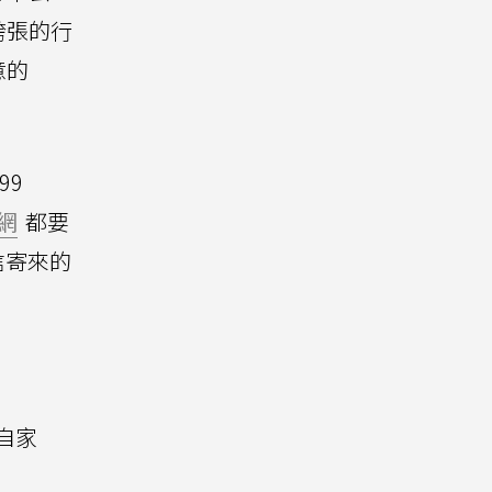
誇張的行
意的
99
網
都要
信寄來的
自家