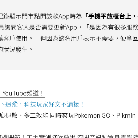
紀錄顯示門市點開該款App時為
「手機平放櫃台上，
員詢問客人是否需要更新App，「是因為有很多服
推薦客戶使用。」但因為該名用戶表示不需要，便拿
的狀況發生。
ouTube頻道！
ws按下追蹤，科技玩家好文不漏接！
a開箱！摺痕退散、多工效能 同時爽玩Pokemon GO、Pikmin
LLEXION耳機開箱！工地實測降噪效果 空間音訊秒置身電影