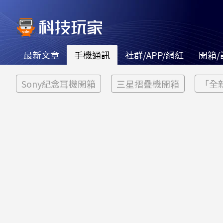
最新文章
手機通訊
社群/APP/網紅
開箱/
Sony紀念耳機開箱
三星摺疊機開箱
「全