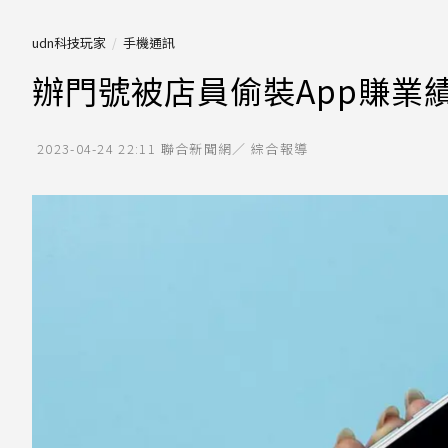
udn科技玩家
手機通訊
辦門號被店員偷裝App賺業
2023-04-24 22:11
聯合新聞網／ 綜合報導