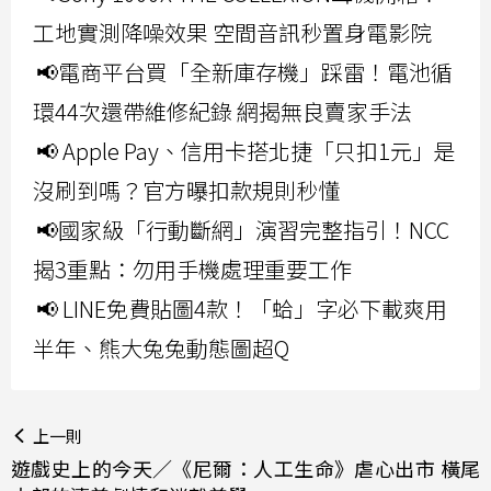
工地實測降噪效果 空間音訊秒置身電影院
📢電商平台買「全新庫存機」踩雷！電池循
環44次還帶維修紀錄 網揭無良賣家手法
📢 Apple Pay、信用卡搭北捷「只扣1元」是
沒刷到嗎？官方曝扣款規則秒懂
📢國家級「行動斷網」演習完整指引！NCC
揭3重點：勿用手機處理重要工作
📢 LINE免費貼圖4款！「蛤」字必下載爽用
半年、熊大兔兔動態圖超Q
上一則
遊戲史上的今天／《尼爾：人工生命》虐心出市 橫尾