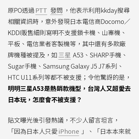
原PO透過
PTT
發問
，他表示利用kkday搜尋
相關資訊時，意外發現日本電信商Docomo／
KDDI販售細則寫明不支援鎖卡機、山寨機、
平板、電信業者客製機等，其中還有多款廠
牌機種被提及，如
三星
A53、SHARP手機、
Sugar手機、Samsung Galaxy J5 J7系列、
HTC U11系列等都不被支援；令他驚訝的是，
明明三星A53是熱銷款機型，台灣人又超愛去
日本玩，怎麼會不被支援？
貼文曝光後引發熱議，不少人留言坦言，
「因為日本人只愛
iPhone
」、「日本本來就