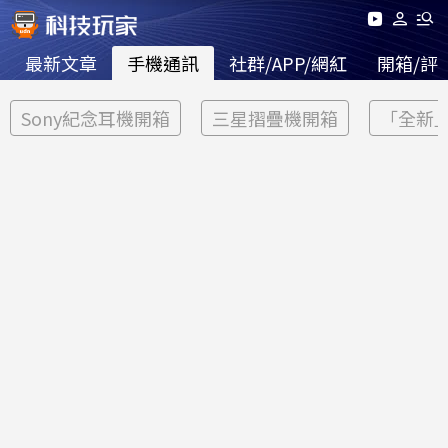
最新文章
手機通訊
社群/APP/網紅
開箱/評
Sony紀念耳機開箱
三星摺疊機開箱
「全新