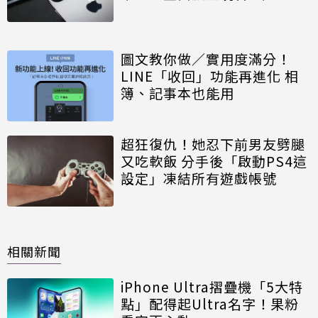
OPPO這款更狂下殺1萬2千元
圖文教你做／實用度滿分！
LINE「收回」功能再進化 相
簿、記事本也能用
超狂復仇！她忍下前男友劈腿
又吃軟飯 分手後「啟動PS4這
設定」凍結所有遊戲帳號
相關新聞
iPhone Ultra摺疊機「5大特
點」配得起Ultra名字！果粉