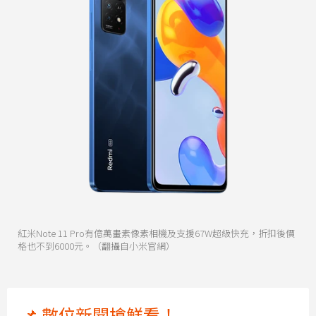
紅米Note 11 Pro有億萬畫素像素相機及支援67W超級快充，折扣後價
格也不到6000元。（翻攝自小米官網）
📌 數位新聞搶鮮看！