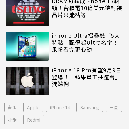
DRAM奇缺成iPhone 18瓶
頸！台積電10億美元待封裝
晶片只能枯等
iPhone Ultra摺疊機「5大
特點」配得起Ultra名字！
果粉看完更心動
iPhone 18 Pro有望9月9日
登場！「蘋果員工抽選會」
洩端倪
蘋果
Apple
iPhone 14
Samsung
三星
小米
Redmi