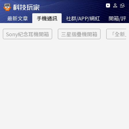
最新文章
手機通訊
社群/APP/網紅
開箱/評
Sony紀念耳機開箱
三星摺疊機開箱
「全新