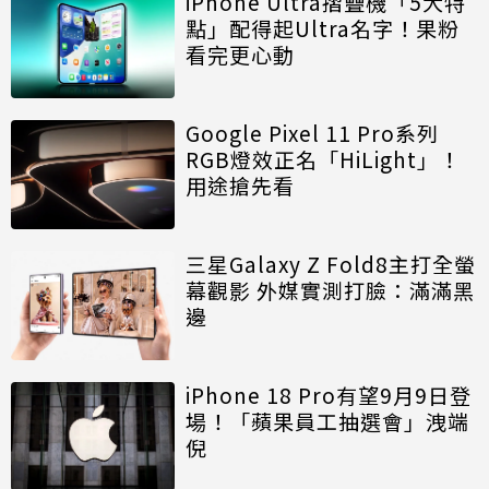
iPhone Ultra摺疊機「5大特
點」配得起Ultra名字！果粉
看完更心動
Google Pixel 11 Pro系列
RGB燈效正名「HiLight」！
用途搶先看
三星Galaxy Z Fold8主打全螢
幕觀影 外媒實測打臉：滿滿黑
邊
iPhone 18 Pro有望9月9日登
場！「蘋果員工抽選會」洩端
倪