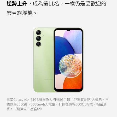
逆勢上升
，成為第11名，一樣仍是受歡迎的
安卓旗艦機。
三星Galaxy A14 64GB雖然為入門款5G手機，但擁有6.6吋大螢幕、主
鏡頭為5000萬、5000mAh大電量，折扣後價格5000元有找，相當划
算。（翻攝自三星官網）