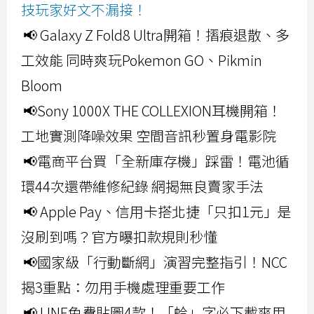
技玩家好文不漏接！
📢 Galaxy Z Fold8 Ultra開箱！摺痕退散、多
工效能 同時爽玩Pokemon GO、Pikmin
Bloom
📢Sony 1000X THE COLLEXION耳機開箱！
工地實測降噪效果 空間音訊秒置身電影院
📢電商平台買「全新庫存機」踩雷！電池循
環44次還帶維修紀錄 網揭無良賣家手法
📢 Apple Pay、信用卡搭北捷「只扣1元」是
沒刷到嗎？官方曝扣款規則秒懂
📢國家級「行動斷網」演習完整指引！NCC
揭3重點：勿用手機處理重要工作
📢 LINE免費貼圖4款！「蛤」字必下載爽用