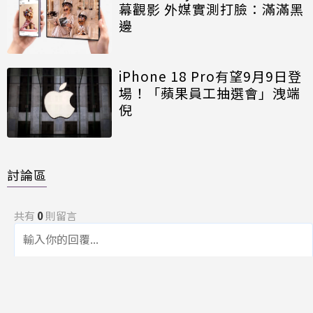
幕觀影 外媒實測打臉：滿滿黑
邊
iPhone 18 Pro有望9月9日登
場！「蘋果員工抽選會」洩端
倪
討論區
共有
0
則留言