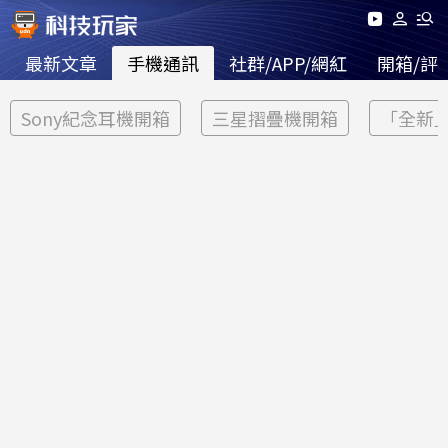
最新文章
手機通訊
社群/APP/網紅
開箱/評
Sony紀念耳機開箱
三星摺疊機開箱
「全新