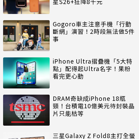
星S26+狂降8千元
Gogoro車主注意手機「行動
斷網」演習！2時段無法做5件
事
iPhone Ultra摺疊機「5大特
點」配得起Ultra名字！果粉
看完更心動
DRAM奇缺成iPhone 18瓶
頸！台積電10億美元待封裝晶
片只能枯等
三星Galaxy Z Fold8主打全螢