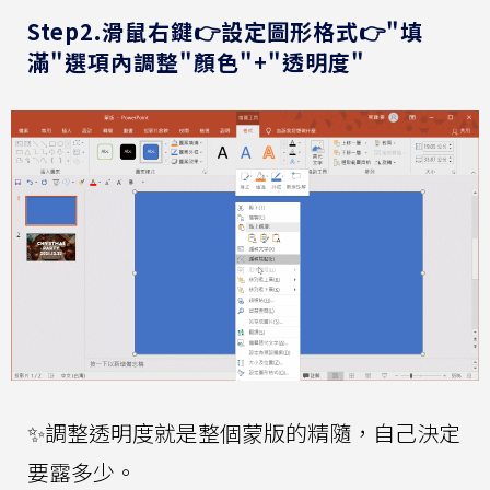
Step2.滑鼠右鍵👉設定圖形格式👉"填
滿"選項內調整"顏色"+"透明度"
✨調整透明度就是整個蒙版的精隨，自己決定
要露多少。