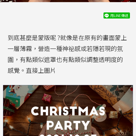
用LINE傳送
到底甚麼是蒙版呢 ?就像是在原有的畫面蒙上
一層薄霧，營造一種神祕感或若隱若現的氛
圍，有點類似遮罩也有點類似調整透明度的
感覺。直接上圖片