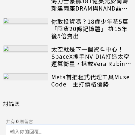
海力士豪擲381億美元於南韓
新建兩座DRAM與NAND晶圓
廠
你敢投資嗎？18歲少年花5萬
「囤貨20條記憶體」 拚15年
後5倍賣出
太空就是下一個資料中心！
SpaceX攜手NVIDIA打造太空
運算衛星，搭載Vera Rubin運
算模組
Meta首推程式代理工具Muse
Code 主打價格優勢
討論區
共有
0
則留言