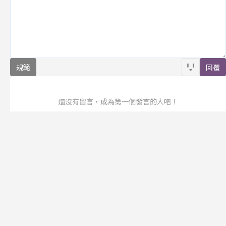
規範
回覆
還沒有留言，成為第一個發言的人吧！
訂閱
聯合線上公司 著作權所有 ©2025