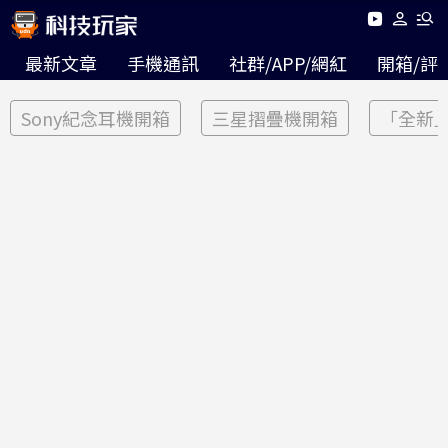
最新文章
手機通訊
社群/APP/網紅
開箱/評
Sony紀念耳機開箱
三星摺疊機開箱
「全新