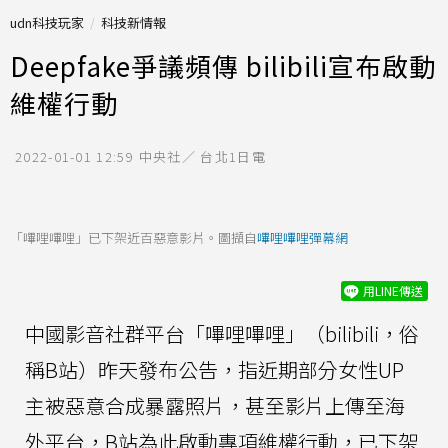
udn科技玩家
科技新情報
Deepfake爭議頻傳 bilibili宣布啟動
維權行動
2022-01-01 12:59
中央社／ 台北1日電
「嗶哩嗶哩」已下架近百惡意影片。圖擷自
嗶哩嗶哩彈幕網
用LINE傳送
中國影音社群平台「嗶哩嗶哩」（bilibili，俗
稱B站）昨天發布公告，指近期部分女性UP
主被惡意合成暴露照片，甚至影片上傳至海
外平台，B站為此啟動專項維權行動，已下架