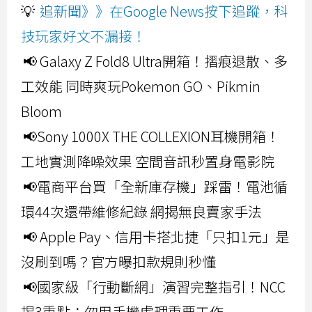
💡
追新聞》》在Google News按下追蹤，科
技玩家好文不漏接！
📢 Galaxy Z Fold8 Ultra開箱！摺痕退散、多
工效能 同時爽玩Pokemon GO、Pikmin
Bloom
📢Sony 1000X THE COLLEXION耳機開箱！
工地實測降噪效果 空間音訊秒置身電影院
📢電商平台買「全新庫存機」踩雷！電池循
環44次還帶維修紀錄 網揭無良賣家手法
📢 Apple Pay、信用卡搭北捷「只扣1元」是
沒刷到嗎？官方曝扣款規則秒懂
📢國家級「行動斷網」演習完整指引！NCC
揭3重點：勿用手機處理重要工作