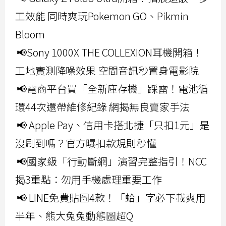
工效能 同時爽玩Pokemon GO、Pikmin
Bloom
📢Sony 1000X THE COLLEXION耳機開箱！
工地實測降噪效果 空間音訊秒置身電影院
📢電商平台買「全新庫存機」踩雷！電池循
環44次還帶維修紀錄 網揭無良賣家手法
📢 Apple Pay、信用卡搭北捷「只扣1元」是
沒刷到嗎？官方曝扣款規則秒懂
📢國家級「行動斷網」演習完整指引！NCC
揭3重點：勿用手機處理重要工作
📢 LINE免費貼圖4款！「蛤」字必下載爽用
半年、熊大兔兔動態圖超Q