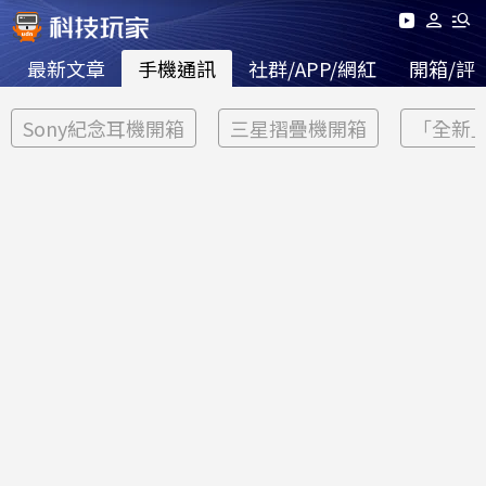
最新文章
手機通訊
社群/APP/網紅
開箱/評
Sony紀念耳機開箱
三星摺疊機開箱
「全新