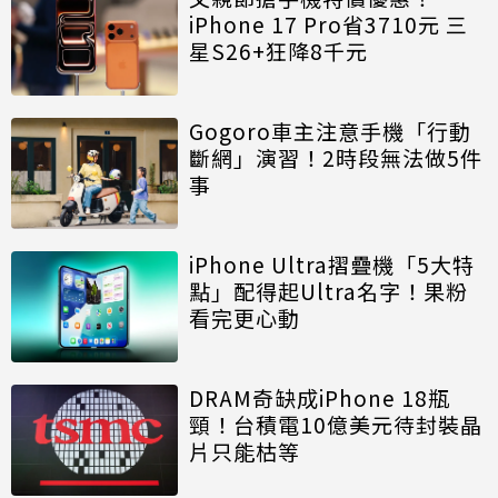
iPhone 17 Pro省3710元 三
星S26+狂降8千元
Gogoro車主注意手機「行動
斷網」演習！2時段無法做5件
事
iPhone Ultra摺疊機「5大特
點」配得起Ultra名字！果粉
看完更心動
DRAM奇缺成iPhone 18瓶
頸！台積電10億美元待封裝晶
片只能枯等