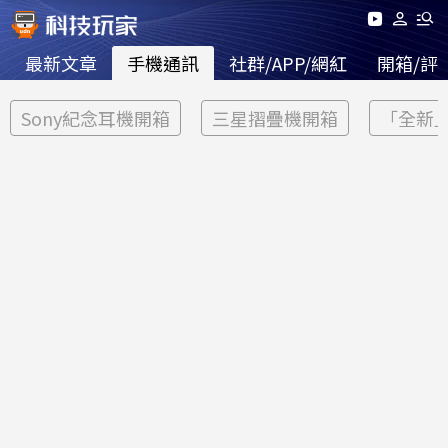
最新文章
手機通訊
社群/APP/網紅
開箱/評
Sony紀念耳機開箱
三星摺疊機開箱
「全新