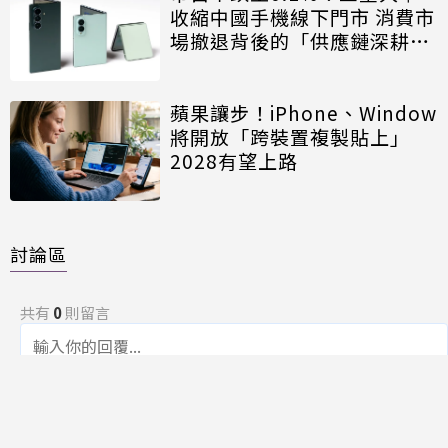
收縮中國手機線下門市 消費市
場撤退背後的「供應鏈深耕」
戰略
蘋果讓步！iPhone、Window
將開放「跨裝置複製貼上」
2028有望上路
討論區
共有
0
則留言