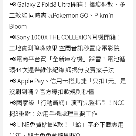
📢 Galaxy Z Fold8 Ultra開箱！摺痕退散、多
工效能 同時爽玩Pokemon GO、Pikmin
Bloom
📢Sony 1000X THE COLLEXION耳機開箱！
工地實測降噪效果 空間音訊秒置身電影院
📢電商平台買「全新庫存機」踩雷！電池循
環44次還帶維修紀錄 網揭無良賣家手法
📢 Apple Pay、信用卡搭北捷「只扣1元」是
沒刷到嗎？官方曝扣款規則秒懂
📢國家級「行動斷網」演習完整指引！NCC
揭3重點：勿用手機處理重要工作
📢 LINE免費貼圖4款！「蛤」字必下載爽用
半年、熊大兔兔動態圖超Q