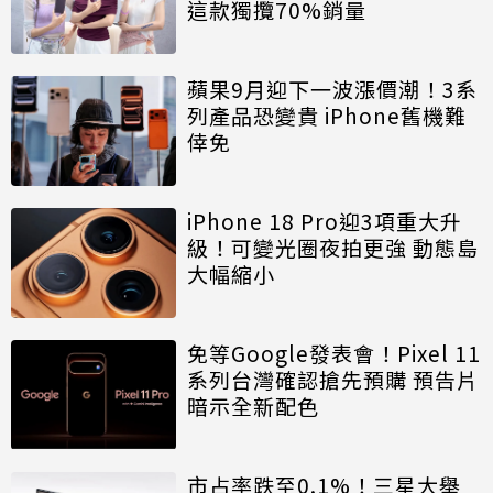
這款獨攬70%銷量
蘋果9月迎下一波漲價潮！3系
列產品恐變貴 iPhone舊機難
倖免
iPhone 18 Pro迎3項重大升
級！可變光圈夜拍更強 動態島
大幅縮小
免等Google發表會！Pixel 11
系列台灣確認搶先預購 預告片
暗示全新配色
市占率跌至0.1%！三星大舉