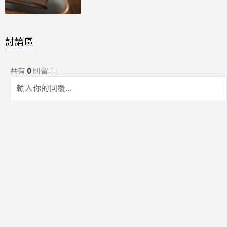
討論區
共有
0
則留言
規範
回覆
還沒有留言，成為第一個發言的人吧！