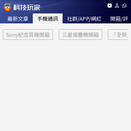
最新文章
手機通訊
社群/APP/網紅
開箱/評
Sony紀念耳機開箱
三星摺疊機開箱
「全新