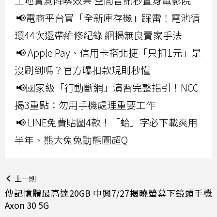
工地實測降噪效果 空間音訊秒置身電影院
📢電商平台買「全新庫存機」踩雷！電池循
環44次還帶維修紀錄 網揭無良賣家手法
📢 Apple Pay、信用卡搭北捷「只扣1元」是
沒刷到嗎？官方曝扣款規則秒懂
📢國家級「行動斷網」演習完整指引！NCC
揭3重點：勿用手機處理重要工作
📢 LINE免費貼圖4款！「蛤」字必下載爽用
半年、熊大兔兔動態圖超Q
上一則
傳記憶體最高達20GB 中興7/27揭曉螢幕下鏡頭手機
Axon 30 5G