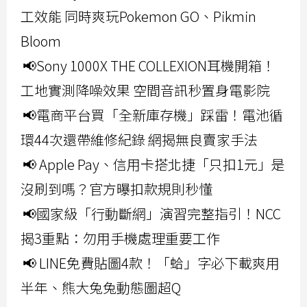
工效能 同時爽玩Pokemon GO、Pikmin
Bloom
📢Sony 1000X THE COLLEXION耳機開箱！
工地實測降噪效果 空間音訊秒置身電影院
📢電商平台買「全新庫存機」踩雷！電池循
環44次還帶維修紀錄 網揭無良賣家手法
📢 Apple Pay、信用卡搭北捷「只扣1元」是
沒刷到嗎？官方曝扣款規則秒懂
📢國家級「行動斷網」演習完整指引！NCC
揭3重點：勿用手機處理重要工作
📢 LINE免費貼圖4款！「蛤」字必下載爽用
半年、熊大兔兔動態圖超Q