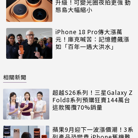
升級！可變光圈夜拍更強 動
態島大幅縮小
iPhone 18 Pro傳大漲萬
元！庫克喊苦：記憶體飆漲
如「百年一遇大洪水」
相關新聞
超越S26系列！三星Galaxy Z
Fold8系列預購狂賣144萬台
這款獨攬70%銷量
蘋果9月迎下一波漲價潮！3系
列產品恐變貴 iPhone舊機難