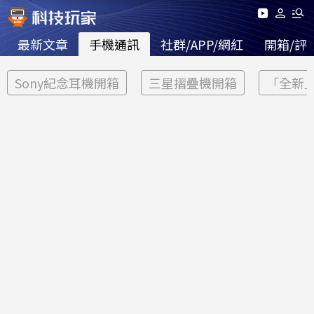
最新文章
手機通訊
社群/APP/網紅
開箱/評
Sony紀念耳機開箱
三星摺疊機開箱
「全新