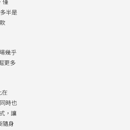
，僅
機多半是
款
市場幾乎
挖掘更多
此在
，同時也
模式，讓
袋隨身