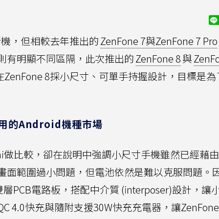
e新機，但相較去年推出的
ZenFone 7與ZenFone 7 Pro
則有明顯不同區隔，此次推出的
ZenFone 8
與
ZenFo
enFone 8採小尺寸、可單手持握設計，目標是
用的Android機種市場
 mini做比較，卻在說明中強調小尺寸手機雖然已經藉
畫面範圍過小問題，但電池依然是難以克服問題。
層PCB電路板，搭配中介質 (interposer)設計，
4.0快充與隨附支援30W快充充電器，讓ZenFone