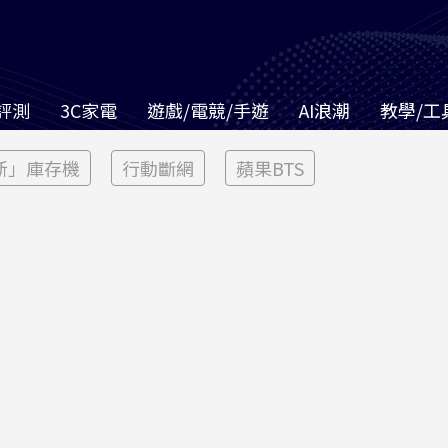
評測
3C家電
遊戲/電競/手遊
AI浪潮
教學/工
新」庫存機
行動斷網
蘋果BTS