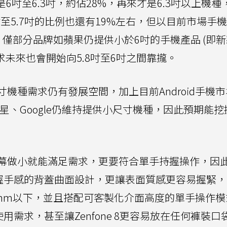
是6吋至6.3吋，約佔28%，再來才是6.3吋以上機種
吋至5.7吋的比例也還有19%左右，但以目前市場手
僅部分品牌如蘋果仍提供小於6吋的手機產品 (即新
用需求未來也會開始向5.8吋至6吋之間靠攏。
機種需求仍有發展空間，加上目前Android手機
星、Google仍維持提供小尺寸機種，因此預期能
幕做小就能滿足需求，更要符合單手持握操作，因
符合持握手感的背蓋曲面設計，更讓表面質感更容易握緊
0mm以下，並且搭配可客製化介面高度的單手操作
的使用需求，甚至讓Zenfone 8更容易放在任何褲裝口