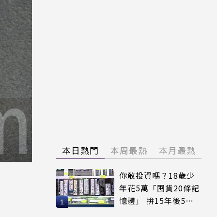
本日熱門
本周最熱
本月最熱
你敢投資嗎？18歲少
年花5萬「囤貨20條記
憶體」 拚15年後5倍
賣出