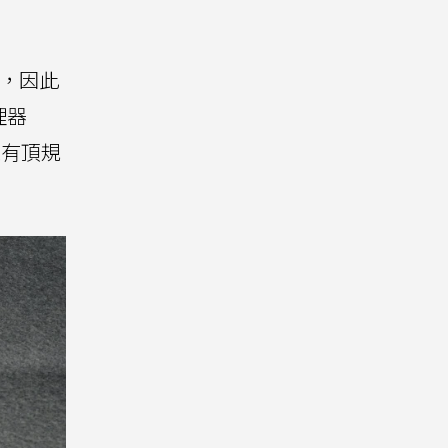
簡，因此
理器
擁有頂規