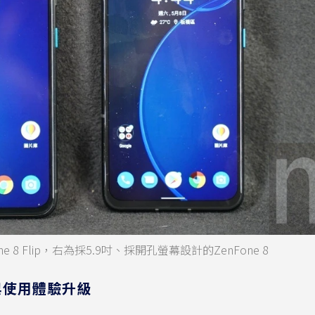
 8 Flip，右為採5.9吋、採開孔螢幕設計的ZenFone 8
與使用體驗升級