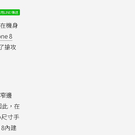
用LINE傳送
在機身
ne 8
為了搶攻
由窄邊
因此，在
讓小尺寸手
 8內建