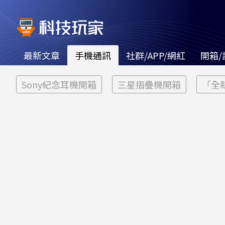
最新文章
手機通訊
社群/APP/網紅
開箱/
Sony紀念耳機開箱
三星摺疊機開箱
「全