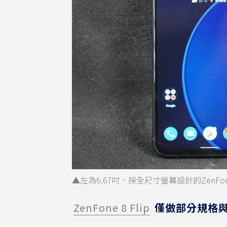
▲左為6.67吋、採全尺寸螢幕設計的ZenFone
ZenFone 8 Flip
僅做部分規格