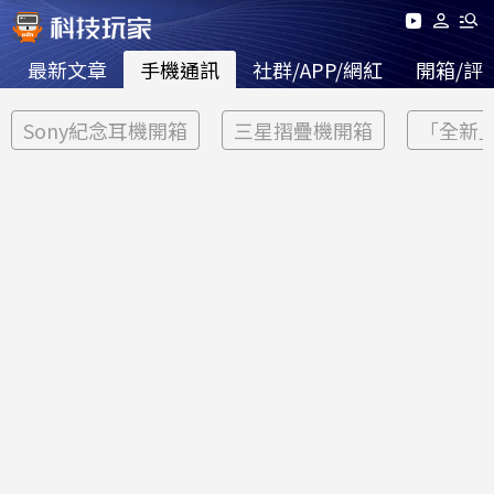
最新文章
手機通訊
社群/APP/網紅
開箱/評
Sony紀念耳機開箱
三星摺疊機開箱
「全新