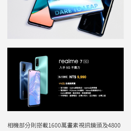
相機部分則搭載1600萬畫素視訊鏡頭及4800