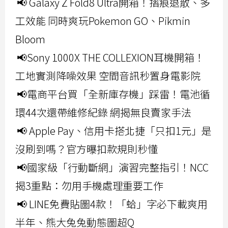
📢 Galaxy Z Fold8 Ultra開箱！摺痕退散、多
工效能 同時爽玩Pokemon GO、Pikmin
Bloom
📢Sony 1000X THE COLLEXION耳機開箱！
工地實測降噪效果 空間音訊秒置身電影院
📢電商平台買「全新庫存機」踩雷！電池循
環44次還帶維修紀錄 網揭無良賣家手法
📢 Apple Pay、信用卡搭北捷「只扣1元」是
沒刷到嗎？官方曝扣款規則秒懂
📢國家級「行動斷網」演習完整指引！NCC
揭3重點：勿用手機處理重要工作
📢 LINE免費貼圖4款！「蛤」字必下載爽用
半年、熊大兔兔動態圖超Q