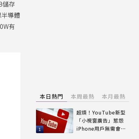
B儲存
海思半導體
40W有
本日熱門
本周最熱
本月最熱
超煩！YouTube新型
「小視窗廣告」惹怨
iPhone用戶無需會員
輕鬆解決