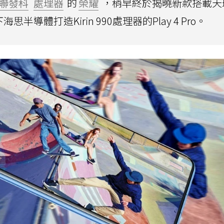
聯發科
處理器
的
榮耀
，稍早終於揭曉新款搭載天璣
半導體打造Kirin 990處理器的Play 4 Pro。