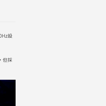
0Hz設
幕，但採