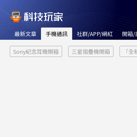
最新文章
手機通訊
社群/APP/網紅
開箱/
Sony紀念耳機開箱
三星摺疊機開箱
「全