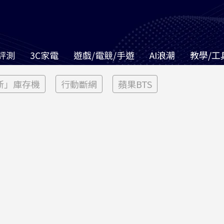
評測
3C家電
遊戲/電競/手遊
AI浪潮
教學/工
新」庫存機
行動斷網
蘋果BTS