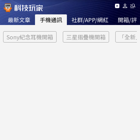
最新文章
手機通訊
社群/APP/網紅
開箱/評
Sony紀念耳機開箱
三星摺疊機開箱
「全新