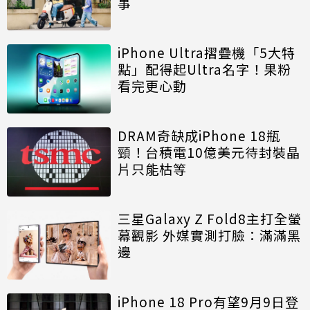
事
iPhone Ultra摺疊機「5大特
點」配得起Ultra名字！果粉
看完更心動
DRAM奇缺成iPhone 18瓶
頸！台積電10億美元待封裝晶
片只能枯等
三星Galaxy Z Fold8主打全螢
幕觀影 外媒實測打臉：滿滿黑
邊
iPhone 18 Pro有望9月9日登