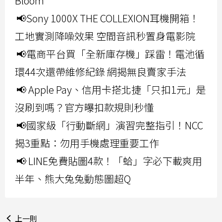
Bloom
📢Sony 1000X THE COLLEXION耳機開箱！
工地實測降噪效果 空間音訊秒置身電影院
📢電商平台買「全新庫存機」踩雷！電池循
環44次還帶維修紀錄 網揭無良賣家手法
📢 Apple Pay、信用卡搭北捷「只扣1元」是
沒刷到嗎？官方曝扣款規則秒懂
📢國家級「行動斷網」演習完整指引！NCC
揭3重點：勿用手機處理重要工作
📢 LINE免費貼圖4款！「蛤」字必下載爽用
半年、熊大兔兔動態圖超Q
上一則