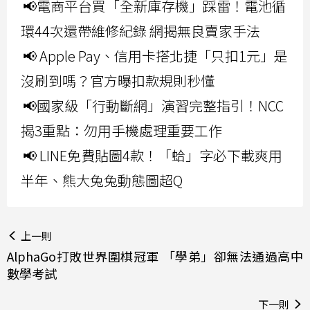
📢電商平台買「全新庫存機」踩雷！電池循
環44次還帶維修紀錄 網揭無良賣家手法
📢 Apple Pay、信用卡搭北捷「只扣1元」是
沒刷到嗎？官方曝扣款規則秒懂
📢國家級「行動斷網」演習完整指引！NCC
揭3重點：勿用手機處理重要工作
📢 LINE免費貼圖4款！「蛤」字必下載爽用
半年、熊大兔兔動態圖超Q
上一則
AlphaGo打敗世界圍棋冠軍 「學弟」卻無法通過高中
數學考試
下一則