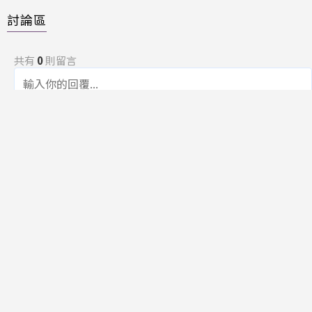
討論區
共有
0
則留言
規範
回覆
還沒有留言，成為第一個發言的人吧！