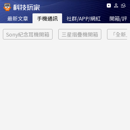
最新文章
手機通訊
社群/APP/網紅
開箱/評
Sony紀念耳機開箱
三星摺疊機開箱
「全新