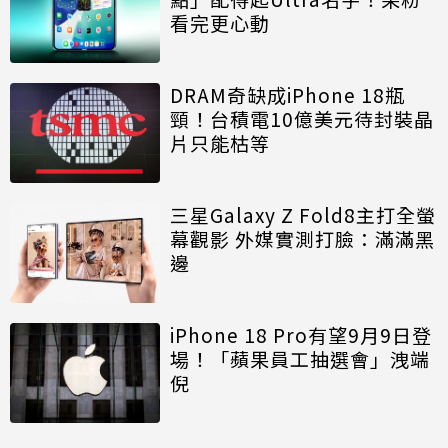
看完更心動
DRAM奇缺成iPhone 18瓶
頸！台積電10億美元待封裝晶
片只能枯等
三星Galaxy Z Fold8主打全螢
幕觀影 外媒實測打臉：滿滿黑
邊
iPhone 18 Pro有望9月9日登
場！「蘋果員工抽選會」洩端
倪