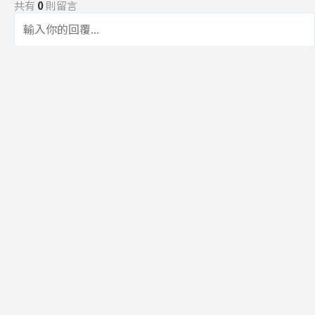
共有
0
則留言
規範
回覆
還沒有留言，成為第一個發言的人吧！
訂閱