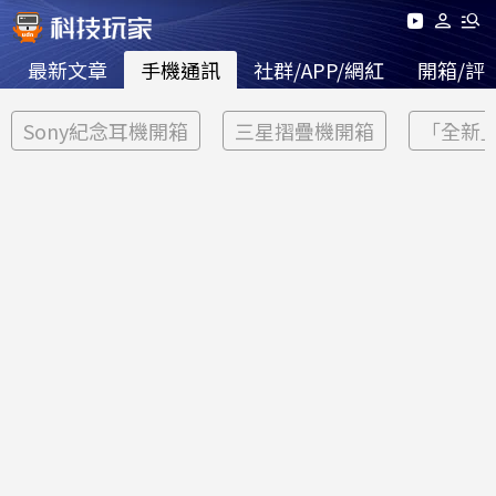
最新文章
手機通訊
社群/APP/網紅
開箱/評
Sony紀念耳機開箱
三星摺疊機開箱
「全新