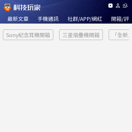
最新文章
手機通訊
社群/APP/網紅
開箱/評
Sony紀念耳機開箱
三星摺疊機開箱
「全新