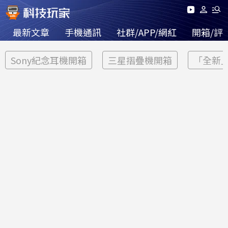
最新文章
手機通訊
社群/APP/網紅
開箱/評
Sony紀念耳機開箱
三星摺疊機開箱
「全新