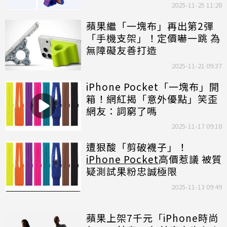
2025-11-25 11:28
蘋果繼「一塊布」再出第2彈
「手機支架」！定價嚇一跳 為
無障礙友善打造
2025-11-21 09:37
iPhone Pocket「一塊布」開
箱！網紅揭「意外優點」笑歪
網友：詞窮了嗎
2025-11-17 09:18
遭狠酸「剪破襪子」！
iPhone Pocket
高價惹議 被質
疑測試果粉忠誠極限
2025-11-13 09:49
蘋果上架7千元「iPhone時尚