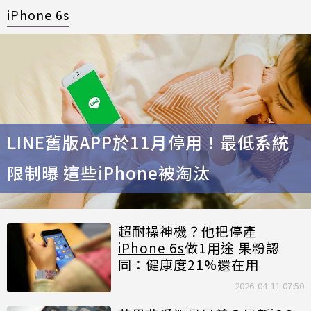
iPhone 6s
LINE舊版APP於11月停用！最低系統
限制曝 這些iPhone被淘汰
超耐操神機？他把停產
iPhone 6s
做1用途 果粉認
同：健康度21%還在用
2026-04-11 07:50