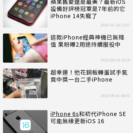
蘋果舊愛還是最美？最新iOS
設備好評榜冠軍是7年前的它
iPhone 14失寵了
2023-01-16 12:57
這款iPhone經典神機已無殘
值 果粉曝2用途持續服役中
2022-09-16 16:10
超幸運！他花銅板轉蛋試手氣
竟中獎一台二手iPhone
2022-06-01 08:53
iPhone 6s
和初代iPhone SE
可能無緣更新iOS 16