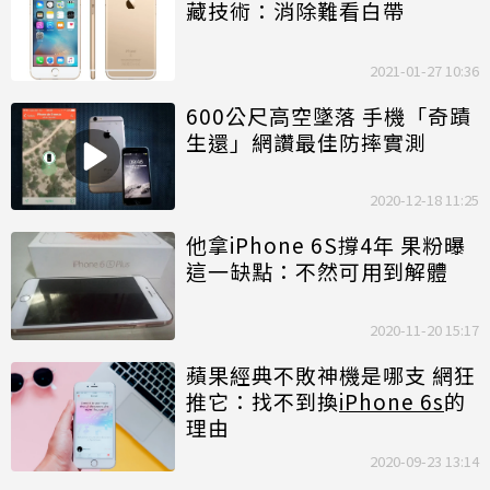
藏技術：消除難看白帶
2021-01-27 10:36
600公尺高空墜落 手機「奇蹟
生還」網讚最佳防摔實測
2020-12-18 11:25
他拿iPhone 6S撐4年 果粉曝
這一缺點：不然可用到解體
2020-11-20 15:17
蘋果經典不敗神機是哪支 網狂
推它：找不到換
iPhone 6s
的
理由
2020-09-23 13:14