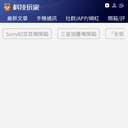
最新文章
手機通訊
社群/APP/網紅
開箱/評
Sony紀念耳機開箱
三星摺疊機開箱
「全新