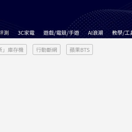
評測
3C家電
遊戲/電競/手遊
AI浪潮
教學/工
新」庫存機
行動斷網
蘋果BTS