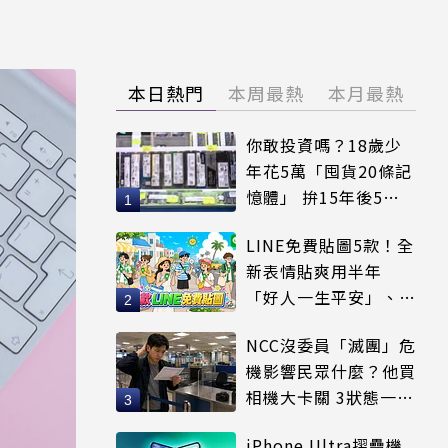
本日熱門
本周最熱
本月最熱
你敢投資嗎？18歲少
年花5萬「囤貨20條記
憶體」 拚15年後5倍
賣出
LINE免費貼圖5款！全
新表情貼爽用半年
「好人一生平安」、
「好熱」必用
NCC沒委員「滅團」危
機影響民眾什麼？他買
相機大卡關 3狀態一同
受害
iPhone Ultra摺疊機