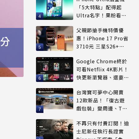
「5大特點」配得起
Ultra名字！果粉看完
更心動
父親節搶手機特價優
0分
惠！iPhone 17 Pro省
3710元 三星S26+狂
降8千元
Google Chrome終於
可看Netflix 4K影片！
快更新瀏覽器、還要符
合條件才能用
台灣寶可夢中心開賣
12款新品！「復古遊
戲包裝」變周邊、T恤
可裝進收納包
不再只有付費訂閱！迪
士尼新任執行長證實