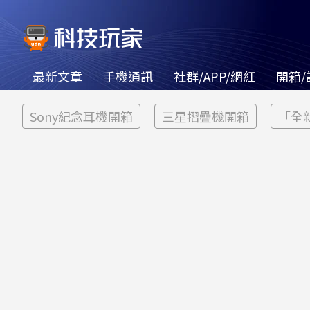
最新文章
手機通訊
社群/APP/網紅
開箱/
Sony紀念耳機開箱
三星摺疊機開箱
「全