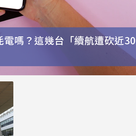
更耗電嗎？這幾台「續航遭砍近3