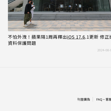
不怕外洩！蘋果隔1周再釋出
iOS 17.6
.1更新 修
資料保護問題
2024-08-
刊登廣告
FAQ
·
客