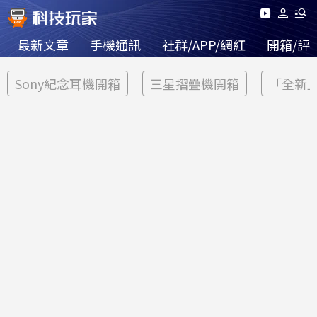
最新文章
手機通訊
社群/APP/網紅
開箱/評
Sony紀念耳機開箱
三星摺疊機開箱
「全新