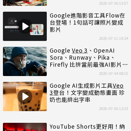
2025-07-30 13:57
Google進階影音工具Flow在
台登場！1句話可讓照片變成
影片
2025-07-11 10:24
Google
Veo 3
、OpenAI
Sora、Runway、Pika、
Firefly 比拚當前最強AI影片生
成平台
2025-07-04 08:15
Google AI生成影片工具
Veo
3
登台！文字變成動態畫面 珍
奶也能排出字串
2025-07-03 12:33
YouTube Shorts更好用！納