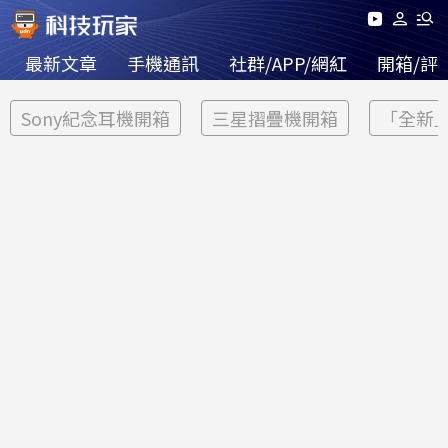
最新文章
手機通訊
社群/APP/網紅
開箱/評
Sony紀念耳機開箱
三星摺疊機開箱
「全新