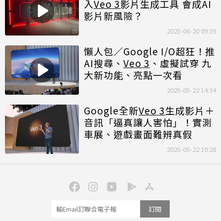
入
Veo 3
影片生成工具 會成AI
影片新風險？
2025-06-20 09:39
懶人包／Google I/O超狂！推
AI搜尋、
Veo 3
、虛擬試穿 九
大新功能、亮點一次看
2025-05-22 14:34
Google全新
Veo 3
生成影片＋
音訊「逼真讓人害怕」！實測
車展、遊戲畫面難辨真假
2025-05-22 10:28
訂閱