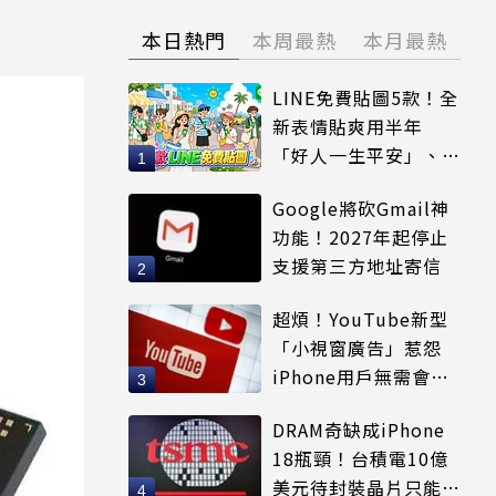
本日熱門
本周最熱
本月最熱
LINE免費貼圖5款！全
新表情貼爽用半年
「好人一生平安」、
「好熱」必用
Google將砍Gmail神
功能！2027年起停止
支援第三方地址寄信
超煩！YouTube新型
「小視窗廣告」惹怨
iPhone用戶無需會員
輕鬆解決
DRAM奇缺成iPhone
18瓶頸！台積電10億
美元待封裝晶片只能枯