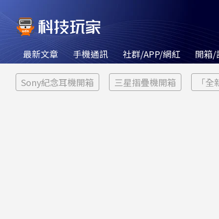
最新文章
手機通訊
社群/APP/網紅
開箱/
Sony紀念耳機開箱
三星摺疊機開箱
「全