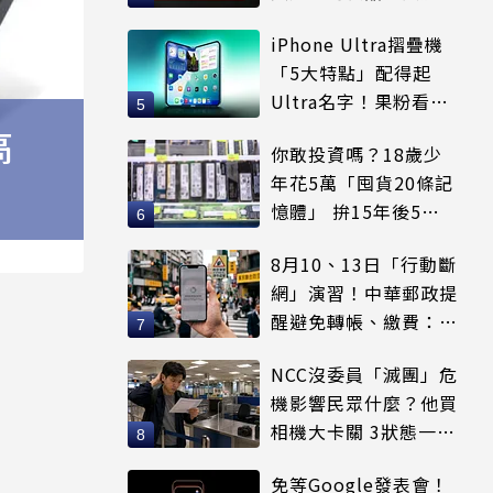
等
iPhone Ultra摺疊機
「5大特點」配得起
Ultra名字！果粉看完
更心動
高
你敢投資嗎？18歲少
年花5萬「囤貨20條記
憶體」 拚15年後5倍
賣出
8月10、13日「行動斷
網」演習！中華郵政提
醒避免轉帳、繳費：務
必留紀錄
NCC沒委員「滅團」危
機影響民眾什麼？他買
相機大卡關 3狀態一同
受害
免等Google發表會！