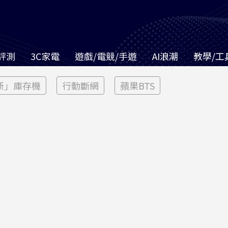
評測
3C家電
遊戲/電競/手遊
AI浪潮
教學/工
新」庫存機
行動斷網
蘋果BTS