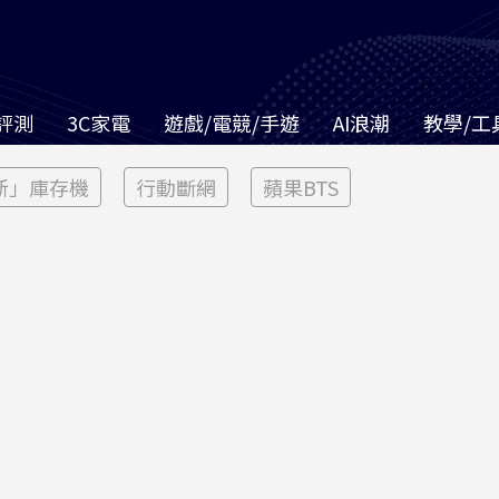
評測
3C家電
遊戲/電競/手遊
AI浪潮
教學/工
新」庫存機
行動斷網
蘋果BTS