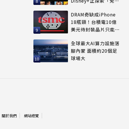
Disney+正探索「免費
串流」服務模式
DRAM奇缺成iPhone
18瓶頸！台積電10億
美元待封裝晶片只能枯
等
全球最大AI算力設施落
腳內蒙 面積約20個足
球場大
關於我們
網站總覽