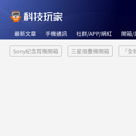
最新文章
手機通訊
社群/APP/網紅
開箱/
Sony紀念耳機開箱
三星摺疊機開箱
「全