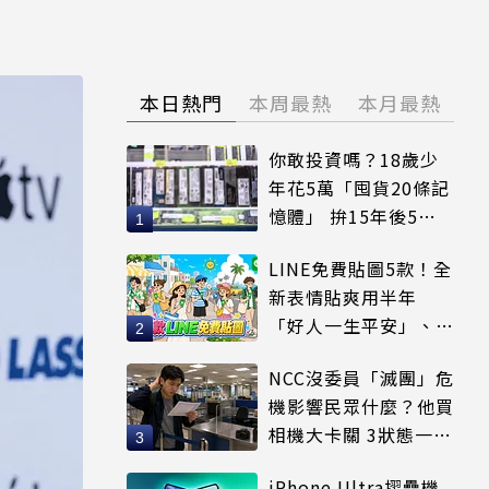
本日熱門
本周最熱
本月最熱
你敢投資嗎？18歲少
年花5萬「囤貨20條記
憶體」 拚15年後5倍
賣出
LINE免費貼圖5款！全
新表情貼爽用半年
「好人一生平安」、
「好熱」必用
NCC沒委員「滅團」危
機影響民眾什麼？他買
相機大卡關 3狀態一同
受害
iPhone Ultra摺疊機