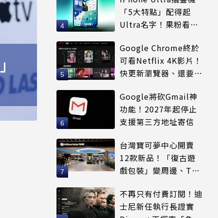
「5大特點」配得起
Ultra名字！果粉看完
更心動
Google Chrome終於
事」
可看Netflix 4K影片！
快更新瀏覽器、還要符
合條件才能用
Google將砍Gmail神
功能！2027年起停止
支援第三方地址寄信
台灣寶可夢中心開賣
12款新品！「復古遊
戲包裝」變周邊、T恤
可裝進收納包
不再只有付費訂閱！迪
士尼新任執行長證實