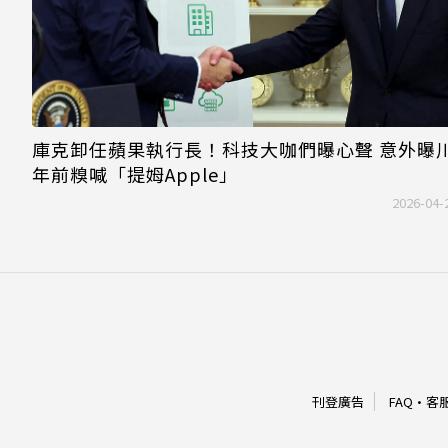
庫克卸任蘋果執行長！科技大咖們曝心聲 意外曝
年前糗喊「提姆Apple」
2026-04-
刊登廣告
FAQ
·
客