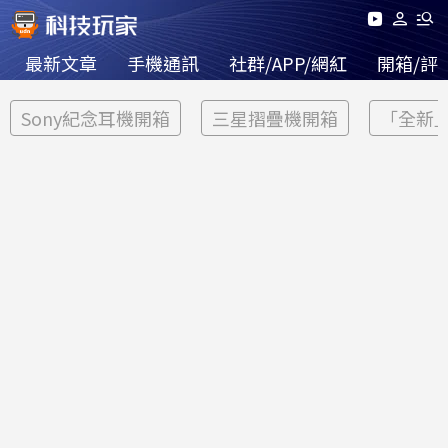
最新文章
手機通訊
社群/APP/網紅
開箱/評
Sony紀念耳機開箱
三星摺疊機開箱
「全新