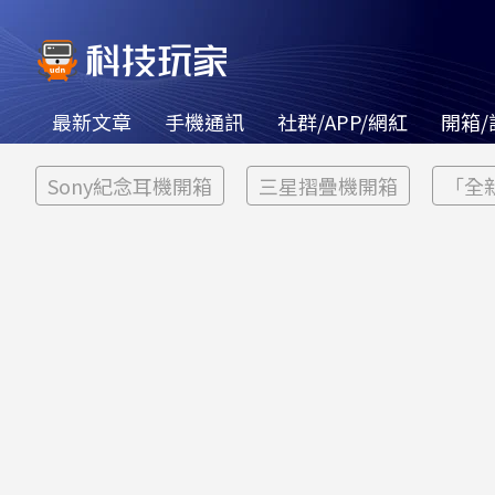
最新文章
手機通訊
社群/APP/網紅
開箱/
Sony紀念耳機開箱
三星摺疊機開箱
「全