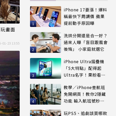
iPhone 17要漲！爆料
稱最快下周調價 蘋果
提前動手原因曝
遊玩畫面
洗烘分開還是合一好？
過來人曝「盲目跟風會
5-01-23 13:55
後悔」 小家庭就選它
iPhone Ultra摺疊機
「5大特點」配得起
Ultra名字！果粉看完
更心動
教學／iPhone查航班
免開網頁！教你2隱藏
功能 輸入航班號秒看
起降時間
玩PS5、追劇該買哪款