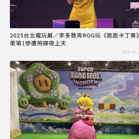
2025台北電玩展／李多慧奔ROG玩《跑跑卡丁車
衝第1慘遭飛碟吸上天
2025-01-