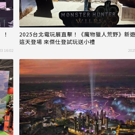
》！
2025台北電玩展直擊！《魔物獵人荒野》新
這天登場 來傑仕登試玩送小禮
23 16:02
202