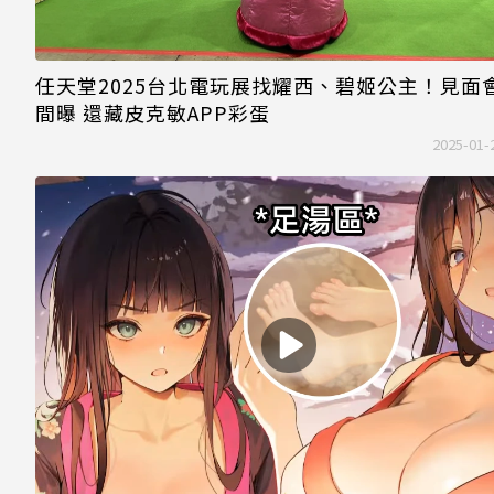
任天堂2025台北電玩展找耀西、碧姬公主！見面
間曝 還藏皮克敏APP彩蛋
2025-01-