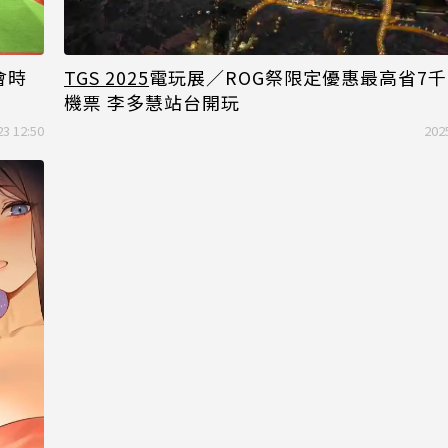
會時
TGS 2025
電玩展／ROG祭限定優惠最高省7
機票 李多慧站台開玩
23 12:50
202