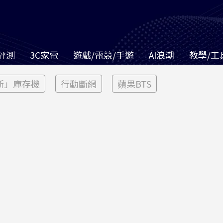
評測
3C家電
遊戲/電競/手遊
AI浪潮
教學/工
新」庫存機
行動斷網
蘋果BTS