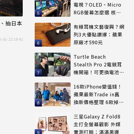
電視？OLED、Micro
RGB螢幕怎麼選 核心
優缺點一次看
千、抽日本
有線耳機文藝復興？網
列3大優點讚爆：蘋果
5-01-22 16:42
原廠才590元
Turtle Beach
Stealth Pro 2電競耳
機開箱！可更換電池、
音質驚豔 一鍵輕鬆跨
16款iPhone變值錢！
平台
蘋果最新Trade in舊
換新價格整理 6款掉
價、它少700元
三星Galaxy Z Fold8
主打全螢幕觀影 外媒
實測打臉：滿滿黑邊