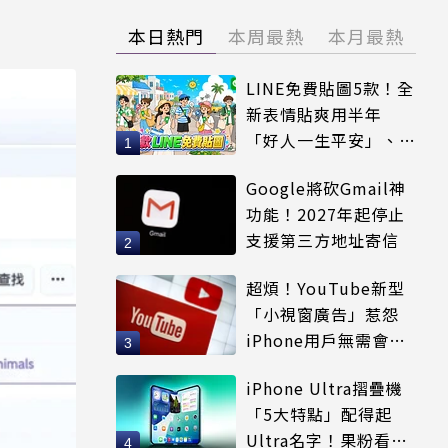
本日熱門
本周最熱
本月最熱
LINE免費貼圖5款！全
新表情貼爽用半年
「好人一生平安」、
「好熱」必用
Google將砍Gmail神
功能！2027年起停止
支援第三方地址寄信
超煩！YouTube新型
「小視窗廣告」惹怨
iPhone用戶無需會員
輕鬆解決
iPhone Ultra摺疊機
「5大特點」配得起
Ultra名字！果粉看完