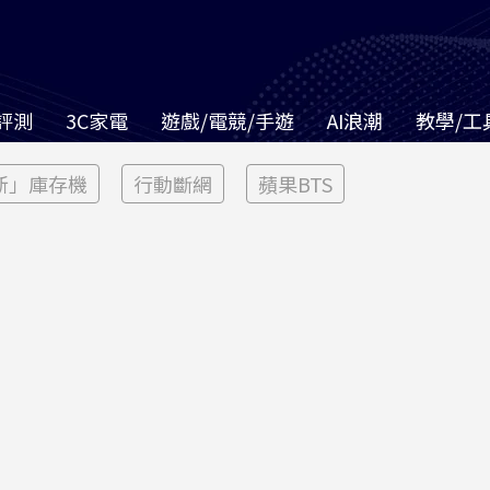
評測
3C家電
遊戲/電競/手遊
AI浪潮
教學/工
新」庫存機
行動斷網
蘋果BTS