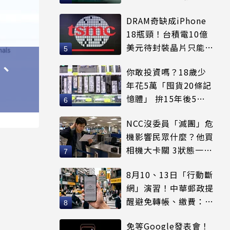
更心動
DRAM奇缺成iPhone
18瓶頸！台積電10億
美元待封裝晶片只能枯
等
、
你敢投資嗎？18歲少
年花5萬「囤貨20條記
憶體」 拚15年後5倍
賣出
NCC沒委員「滅團」危
機影響民眾什麼？他買
相機大卡關 3狀態一同
受害
8月10、13日「行動斷
網」演習！中華郵政提
醒避免轉帳、繳費：務
必留紀錄
免等Google發表會！