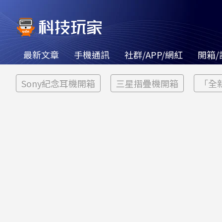
最新文章
手機通訊
社群/APP/網紅
開箱/
Sony紀念耳機開箱
三星摺疊機開箱
「全