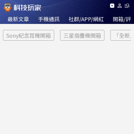
最新文章
手機通訊
社群/APP/網紅
開箱/評
Sony紀念耳機開箱
三星摺疊機開箱
「全新