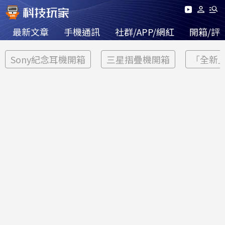
最新文章
手機通訊
社群/APP/網紅
開箱/評
Sony紀念耳機開箱
三星摺疊機開箱
「全新