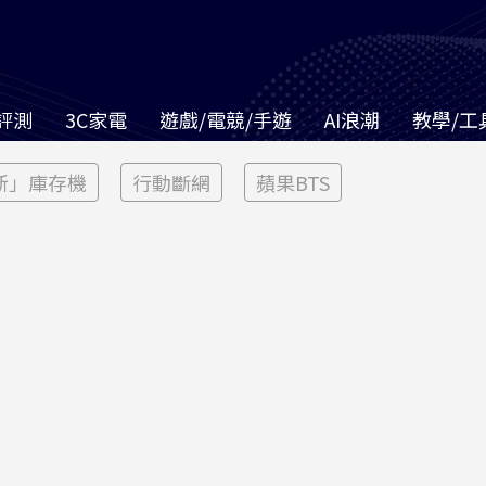
評測
3C家電
遊戲/電競/手遊
AI浪潮
教學/工
新」庫存機
行動斷網
蘋果BTS