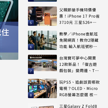
賣出
父親節搶手機特價優
惠！iPhone 17 Pro省
3710元 三星S26+狂
降8千元
記住
教學／iPhone查航班
免開網頁！教你2隱藏
功能 輸入航班號秒看
起降時間
台灣寶可夢中心開賣
12款新品！「復古遊
戲包裝」變周邊、T恤
可裝進收納包
玩PS5、追劇該買哪款
電視？OLED、Micro
RGB螢幕怎麼選 核心
優缺點一次看
三星Galaxy Z Fold8