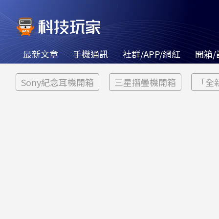
最新文章
手機通訊
社群/APP/網紅
開箱/
Sony紀念耳機開箱
三星摺疊機開箱
「全