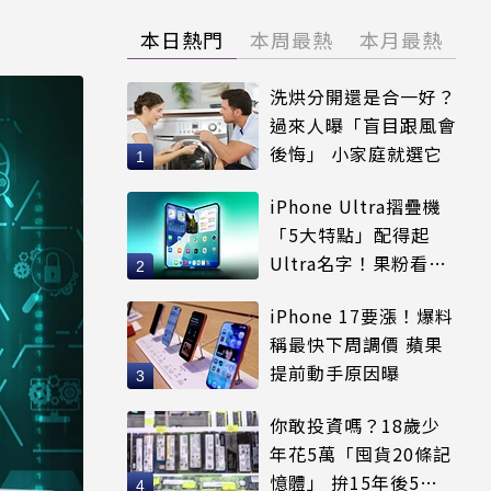
本日熱門
本周最熱
本月最熱
洗烘分開還是合一好？
過來人曝「盲目跟風會
後悔」 小家庭就選它
iPhone Ultra摺疊機
「5大特點」配得起
Ultra名字！果粉看完
更心動
iPhone 17要漲！爆料
稱最快下周調價 蘋果
提前動手原因曝
你敢投資嗎？18歲少
年花5萬「囤貨20條記
憶體」 拚15年後5倍