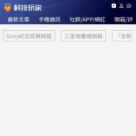
最新文章
手機通訊
社群/APP/網紅
開箱/評
Sony紀念耳機開箱
三星摺疊機開箱
「全新