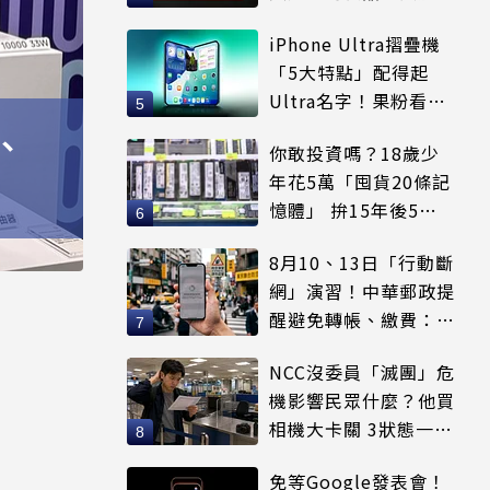
等
iPhone Ultra摺疊機
「5大特點」配得起
Ultra名字！果粉看完
更心動
、
你敢投資嗎？18歲少
年花5萬「囤貨20條記
憶體」 拚15年後5倍
賣出
8月10、13日「行動斷
網」演習！中華郵政提
醒避免轉帳、繳費：務
必留紀錄
NCC沒委員「滅團」危
機影響民眾什麼？他買
相機大卡關 3狀態一同
受害
免等Google發表會！