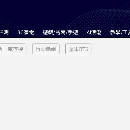
評測
3C家電
遊戲/電競/手遊
AI浪潮
教學/工
新」庫存機
行動斷網
蘋果BTS