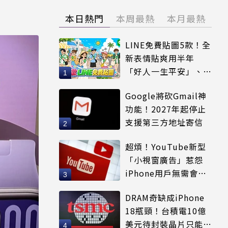
本日熱門
本周最熱
本月最熱
LINE免費貼圖5款！全
新表情貼爽用半年
「好人一生平安」、
「好熱」必用
Google將砍Gmail神
功能！2027年起停止
支援第三方地址寄信
超煩！YouTube新型
「小視窗廣告」惹怨
iPhone用戶無需會員
輕鬆解決
DRAM奇缺成iPhone
18瓶頸！台積電10億
美元待封裝晶片只能枯