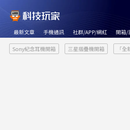
最新文章
手機通訊
社群/APP/網紅
開箱/
Sony紀念耳機開箱
三星摺疊機開箱
「全