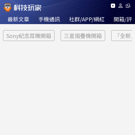
最新文章
手機通訊
社群/APP/網紅
開箱/評
Sony紀念耳機開箱
三星摺疊機開箱
「全新