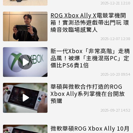
電動
2025-12-21 12:10
ROG Xbox Ally X
電競掌機開
箱！實測恐怖遊戲帶出門玩 環
繞音效臨場感驚人
2025-12-07 12:38
新一代Xbox「非常高階」走精
品風！被爆「主機混搭PC」定
價比PS6貴1倍
2025-10-23 09:54
華碩與微軟合作打造的ROG
Xbox Ally系列掌機在台開放
預購
2025-09-27 14:52
微軟華碩ROG Xbox Ally 10月