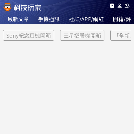
最新文章
手機通訊
社群/APP/網紅
開箱/評
Sony紀念耳機開箱
三星摺疊機開箱
「全新