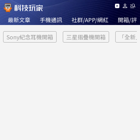
最新文章
手機通訊
社群/APP/網紅
開箱/評
Sony紀念耳機開箱
三星摺疊機開箱
「全新