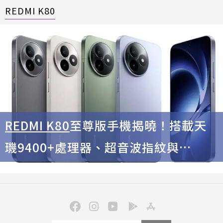
REDMI K80
REDMI K80
至尊版手機揭曉！搭載天
璣9400+處理器、超音波指紋與
7410mAh大電量