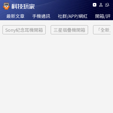
最新文章
手機通訊
社群/APP/網紅
開箱/評
Sony紀念耳機開箱
三星摺疊機開箱
「全新