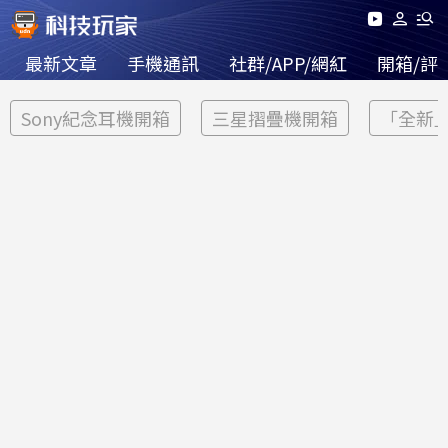
最新文章
手機通訊
社群/APP/網紅
開箱/評
Sony紀念耳機開箱
三星摺疊機開箱
「全新