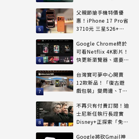
更心動
父親節搶手機特價優
惠！iPhone 17 Pro省
3710元 三星S26+狂
降8千元
Google Chrome終於
可看Netflix 4K影片！
快更新瀏覽器、還要符
合條件才能用
台灣寶可夢中心開賣
12款新品！「復古遊
戲包裝」變周邊、T恤
可裝進收納包
不再只有付費訂閱！迪
士尼新任執行長證實
Disney+正探索「免費
串流」服務模式
Google將砍Gmail神