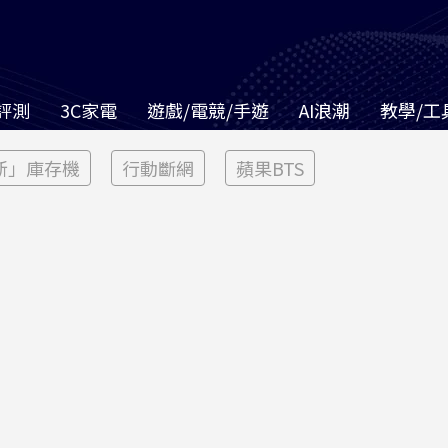
評測
3C家電
遊戲/電競/手遊
AI浪潮
教學/工
新」庫存機
行動斷網
蘋果BTS