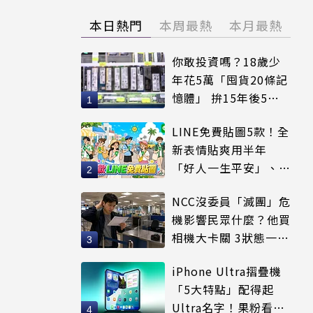
本日熱門
本周最熱
本月最熱
你敢投資嗎？18歲少
年花5萬「囤貨20條記
憶體」 拚15年後5倍
賣出
LINE免費貼圖5款！全
新表情貼爽用半年
「好人一生平安」、
「好熱」必用
NCC沒委員「滅團」危
機影響民眾什麼？他買
相機大卡關 3狀態一同
受害
iPhone Ultra摺疊機
「5大特點」配得起
Ultra名字！果粉看完