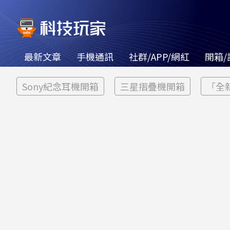
最新文章
手機通訊
社群/APP/網紅
開箱/
Sony紀念耳機開箱
三星摺疊機開箱
「全