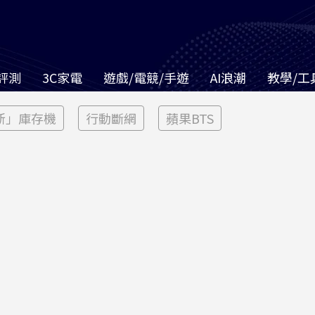
評測
3C家電
遊戲/電競/手遊
AI浪潮
教學/工
新」庫存機
行動斷網
蘋果BTS