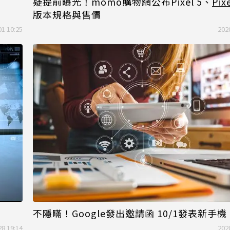
疑提前曝光！momo購物網公布Pixel 5、
Pix
版本規格與售價
01 10:25
202
不隱瞞！Google發出邀請函 10/1發表新手
28 19:14
202