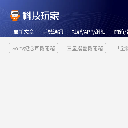
最新文章
手機通訊
社群/APP/網紅
開箱/
Sony紀念耳機開箱
三星摺疊機開箱
「全