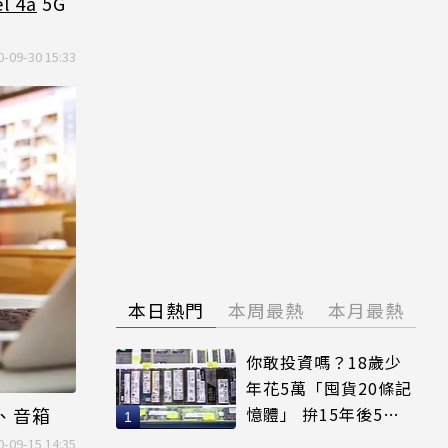
el 4a
5G
0-09-30 15:33
本日熱門
本周最熱
本月最熱
你敢投資嗎？18歲少
年花5萬「囤貨20條記
機、音箱
憶體」 拚15年後5倍
賣出
0-09-15 14:35