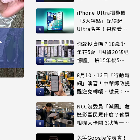
等
iPhone Ultra摺疊機
「5大特點」配得起
Ultra名字！果粉看完
更心動
、
你敢投資嗎？18歲少
年花5萬「囤貨20條記
憶體」 拚15年後5倍
賣出
8月10、13日「行動斷
網」演習！中華郵政提
醒避免轉帳、繳費：務
必留紀錄
NCC沒委員「滅團」危
機影響民眾什麼？他買
相機大卡關 3狀態一同
受害
免等Google發表會！