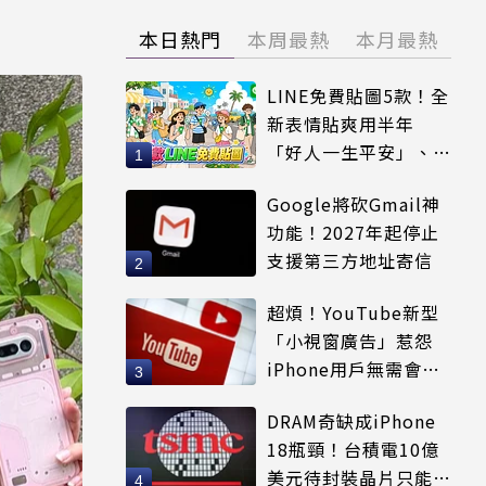
本日熱門
本周最熱
本月最熱
LINE免費貼圖5款！全
新表情貼爽用半年
「好人一生平安」、
「好熱」必用
Google將砍Gmail神
功能！2027年起停止
支援第三方地址寄信
超煩！YouTube新型
「小視窗廣告」惹怨
iPhone用戶無需會員
輕鬆解決
DRAM奇缺成iPhone
18瓶頸！台積電10億
美元待封裝晶片只能枯