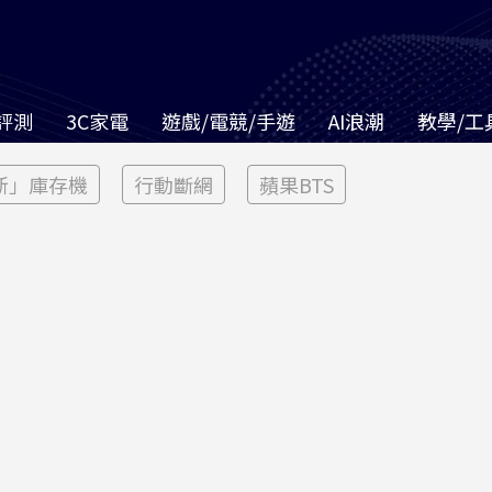
評測
3C家電
遊戲/電競/手遊
AI浪潮
教學/工
新」庫存機
行動斷網
蘋果BTS