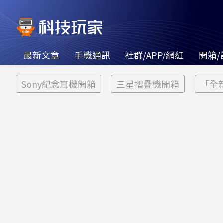
最新文章
手機通訊
社群/APP/網紅
開箱/
Sony紀念耳機開箱
三星摺疊機開箱
「全