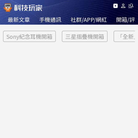
最新文章
手機通訊
社群/APP/網紅
開箱/評
Sony紀念耳機開箱
三星摺疊機開箱
「全新