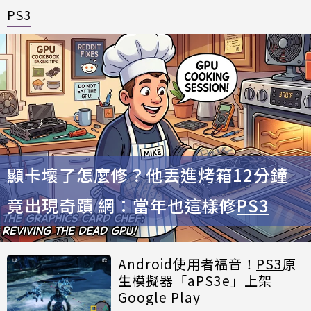
PS3
顯卡壞了怎麼修？他丟進烤箱12分鐘
竟出現奇蹟 網：當年也這樣修
PS3
Android使用者福音！
PS3
原
生模擬器「a
PS3
e」上架
Google Play