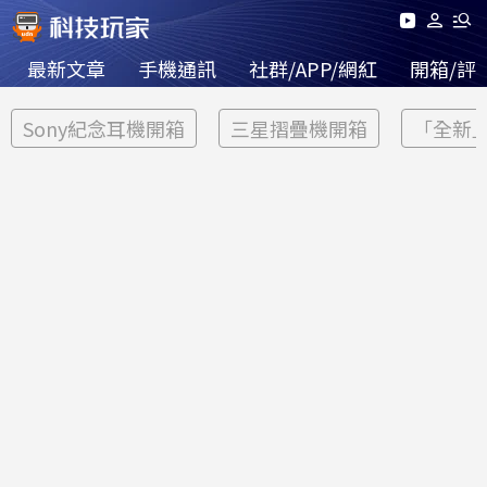
最新文章
手機通訊
社群/APP/網紅
開箱/評
Sony紀念耳機開箱
三星摺疊機開箱
「全新