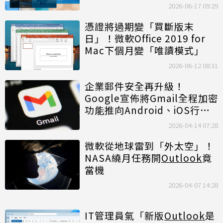
2026-06-17 09:29
憑證將過期變「買斷版末
日」！微軟Office 2019 for
Mac下個月變「唯讀模式」
2026-06-12 08:31
企業郵件安全再升級！
Google宣佈將Gmail全程加密
功能推向Android、iOS行動
平台
2026-04-14 07:28
微軟從地球雷到「外太空」！
NASA繞月任務開
Outlook
竟
當機
2026-04-07 14:28
IT管理員氣「新版
Outlook
是