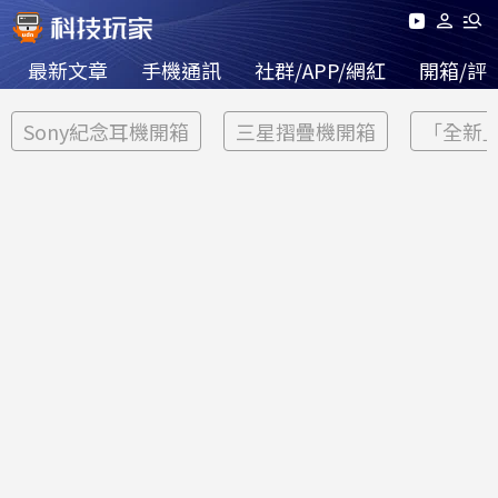
最新文章
手機通訊
社群/APP/網紅
開箱/評
Sony紀念耳機開箱
三星摺疊機開箱
「全新