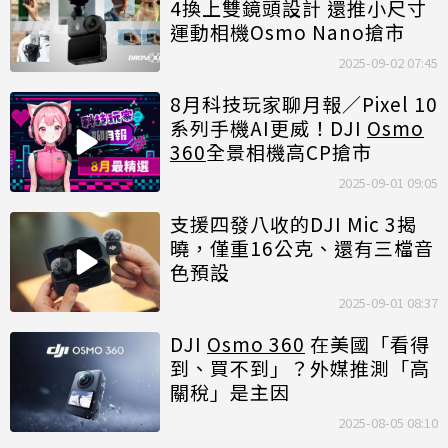
4換上雙鏡頭設計 還推小尺寸
運動相機Osmo Nano搶市
2025-09-02 07:45
8月科技玩家聊月報／Pixel 10
系列手機AI更威！DJI
Osmo
360
全景相機高CP搶市
2025-09-01 09:05
支援四發八收的DJI Mic 3揭
曉，僅重16公克、還有三檔音
色預設
2025-09-01 08:37
DJI
Osmo 360
在美國「看得
到、買不到」？外媒推測「高
關稅」是主因
2025-08-05 08:10