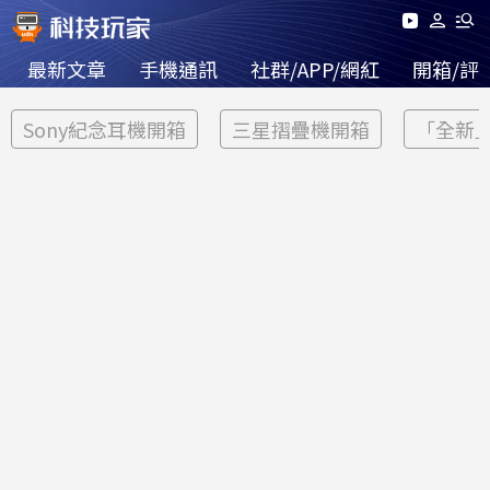
最新文章
手機通訊
社群/APP/網紅
開箱/評
Sony紀念耳機開箱
三星摺疊機開箱
「全新