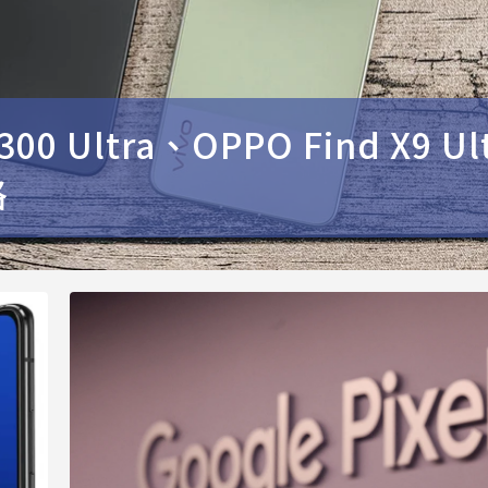
Ultra、OPPO Find X9 Ult
格