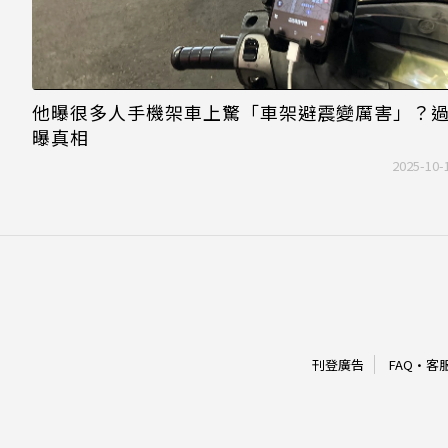
他曝很多人手機架車上驚「車架避震變厲害」？
曝真相
2025-10-
刊登廣告
FAQ
·
客