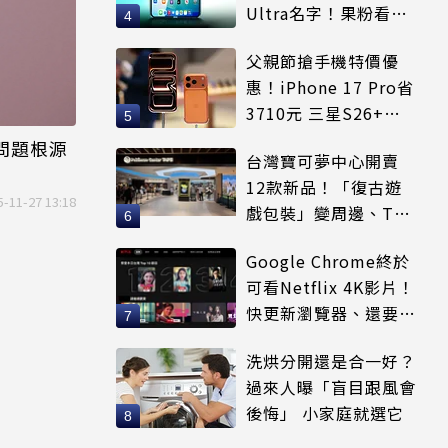
Ultra名字！果粉看完
更心動
父親節搶手機特價優
惠！iPhone 17 Pro省
3710元 三星S26+狂
降8千元
出問題根源
台灣寶可夢中心開賣
12款新品！「復古遊
5-11-27 13:18
戲包裝」變周邊、T恤
可裝進收納包
Google Chrome終於
可看Netflix 4K影片！
快更新瀏覽器、還要符
合條件才能用
洗烘分開還是合一好？
過來人曝「盲目跟風會
後悔」 小家庭就選它