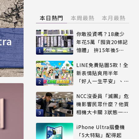
本日熱門
本周最熱
本月最熱
你敢投資嗎？18歲少
ra
年花5萬「囤貨20條記
憶體」 拚15年後5倍
賣出
LINE免費貼圖5款！全
新表情貼爽用半年
「好人一生平安」、
「好熱」必用
NCC沒委員「滅團」危
機影響民眾什麼？他買
相機大卡關 3狀態一同
受害
iPhone Ultra摺疊機
「5大特點」配得起