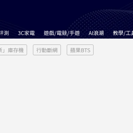
評測
3C家電
遊戲/電競/手遊
AI浪潮
教學/工
新」庫存機
行動斷網
蘋果BTS