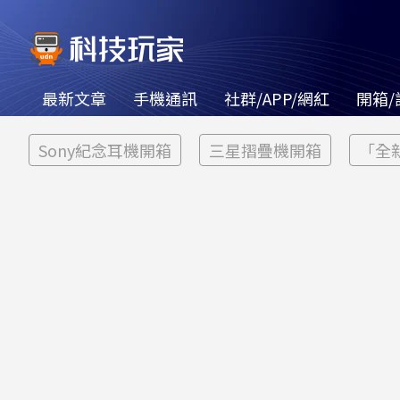
最新文章
手機通訊
社群/APP/網紅
開箱/
Sony紀念耳機開箱
三星摺疊機開箱
「全