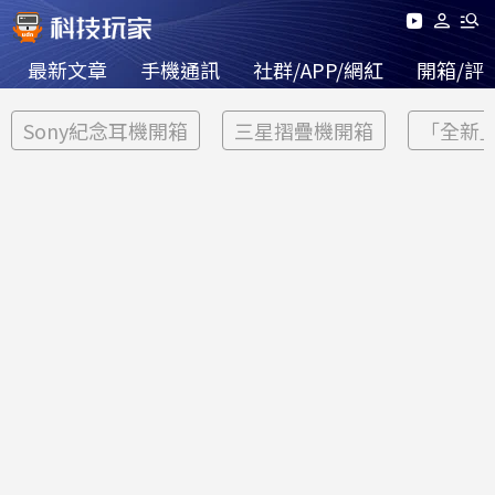
最新文章
手機通訊
社群/APP/網紅
開箱/評
Sony紀念耳機開箱
三星摺疊機開箱
「全新