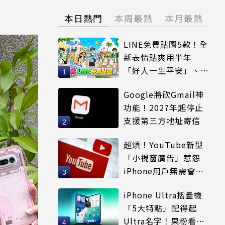
本日熱門
本周最熱
本月最熱
LINE免費貼圖5款！全
新表情貼爽用半年
「好人一生平安」、
「好熱」必用
Google將砍Gmail神
功能！2027年起停止
支援第三方地址寄信
超煩！YouTube新型
「小視窗廣告」惹怨
iPhone用戶無需會員
輕鬆解決
iPhone Ultra摺疊機
「5大特點」配得起
Ultra名字！果粉看完