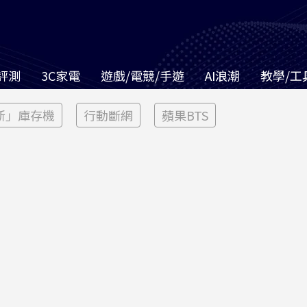
評測
3C家電
遊戲/電競/手遊
AI浪潮
教學/工
新」庫存機
行動斷網
蘋果BTS