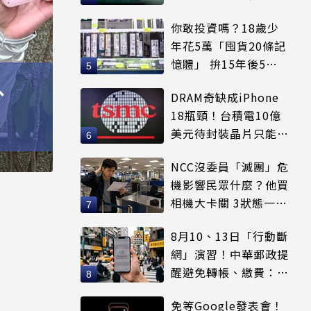
更心動
你敢投資嗎？18歲少
年花5萬「囤貨20條記
憶體」 拚15年後5倍
賣出
、
DRAM奇缺成iPhone
18瓶頸！台積電10億
美元待封裝晶片只能枯
等
NCC沒委員「滅團」危
機影響民眾什麼？他買
相機大卡關 3狀態一同
受害
8月10、13日「行動斷
網」演習！中華郵政提
醒避免轉帳、繳費：務
必留紀錄
免等Google發表會！