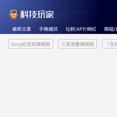
最新文章
手機通訊
社群/APP/網紅
開箱/
Sony紀念耳機開箱
三星摺疊機開箱
「全