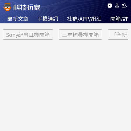
最新文章
手機通訊
社群/APP/網紅
開箱/評
Sony紀念耳機開箱
三星摺疊機開箱
「全新